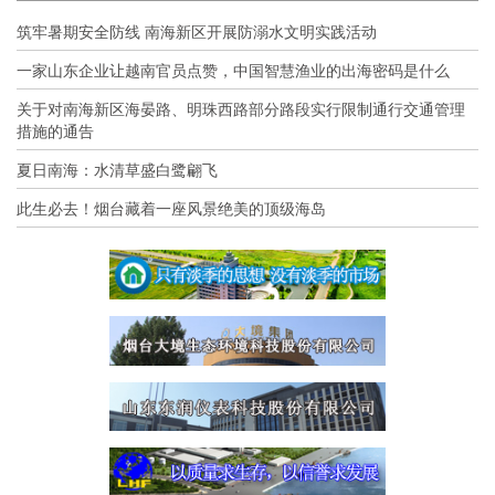
筑牢暑期安全防线 南海新区开展防溺水文明实践活动
一家山东企业让越南官员点赞，中国智慧渔业的出海密码是什么
关于对南海新区海晏路、明珠西路部分路段实行限制通行交通管理
措施的通告
夏日南海：水清草盛白鹭翩飞
此生必去！烟台藏着一座风景绝美的顶级海岛