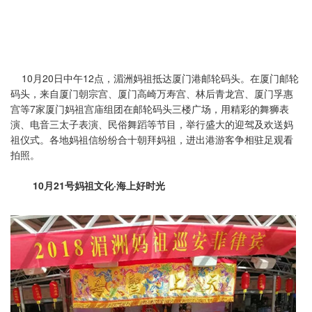
10月20日中午12点，湄洲妈祖抵达厦门港邮轮码头。在厦门邮轮
码头，来自厦门朝宗宫、厦门高崎万寿宫、林后青龙宫、厦门孚惠
宫等7家厦门妈祖宫庙组团在邮轮码头三楼广场，用精彩的舞狮表
演、电音三太子表演、民俗舞蹈等节目，举行盛大的迎驾及欢送妈
祖仪式。各地妈祖信纷纷合十朝拜妈祖，进出港游客争相驻足观看
拍照。
10月21号妈祖文化·海上好时光