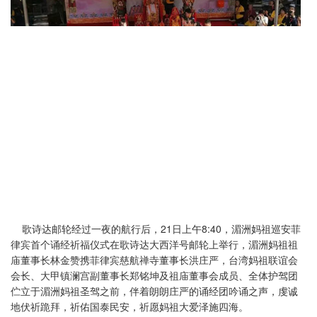
歌诗达邮轮经过一夜的航行后，21日上午8:40，湄洲妈祖巡安菲
律宾首个诵经祈福仪式在歌诗达大西洋号邮轮上举行，湄洲妈祖祖
庙董事长林金赞携菲律宾慈航禅寺董事长洪庄严，台湾妈祖联谊会
会长、大甲镇澜宫副董事长郑铭坤及祖庙董事会成员、全体护驾团
伫立于湄洲妈祖圣驾之前，伴着朗朗庄严的诵经团吟诵之声，虔诚
地伏祈跪拜，祈佑国泰民安，祈愿妈祖大爱泽施四海。