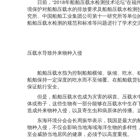
日前，“2018年船舶压载水检测技术论坛”在福
境保护对船舶压载水的排放要求及船舶压载水检测
究所、中国船舶工业集团公司第十一研究所等单位
船舶压载水检测的规范和标准等问题进行了学术交
压载水导致外来物种入侵
船舶压载水指为控制船舶横倾、纵倾、吃水、稳
船舶保持一定深度的吃水而不至倾覆。在船舶载货
保证航行安全。
但是，船舶压载水也成为灾害的祸首。压载水中
体或孢子，这些生物有一部分能够在压载水中生存
造成外来物种入侵，以及寄生虫和病原体的传播。
东海环境分会会长周振华表示，我国是最大的船
物种入侵，不仅会影响当地海域海洋生物的多样性
至会威胁当地居民的健康，必须予以高度重视。