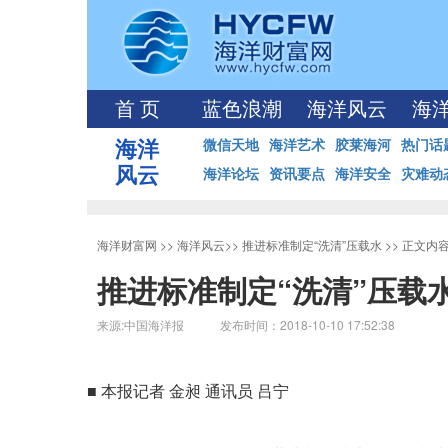
首 页
蓝色浪潮
海洋风云
海
海洋
微信天地
海洋艺术
胶莱海河
热门话
风云
海洋论坛
资讯要点
海洋安全
灾难动
海洋财富网
>>
海洋风云
>>
推进标准制定“洗清”压载水
>> 正文内
推进标准制定“洗清”压载
来源:中国海洋报 发布时间：2018-10-10 17:52:38
■ 本报记者 金昶 通讯员 吕宁