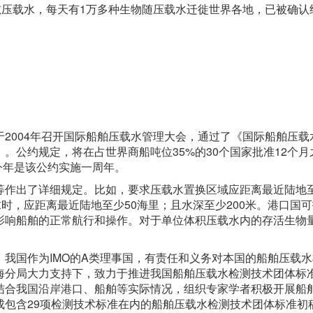
载水，每天有1万多种生物随压载水迁徙世界各地，已被确认约
004年召开国际船舶压载水管理大会，通过了《国际船舶压载
。公约规定，将在占世界商船吨位35%的30个国家批准12个月
今年是该公约实施一周年。
出了详细规定。比如，要求压载水置换区域应距离最近陆地至
时，应距离最近陆地至少50海里；且水深至少200米。港口国
影响船舶的正常航行和操作。对于单位体积压载水内的存活生物
国作为IMO的A类理事国，有责任和义务对本国的船舶压载水
海分局大力支持下，致力于推进我国船舶压载水检测技术团体标
结合我国沿岸港口、船舶等实际情况，组织专家学者积极开展船
成包含29项检测技术标准在内的船舶压载水检测技术团体标准初