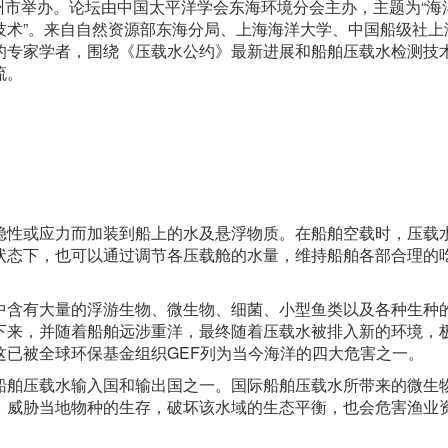
州市举办。论坛由中国太平洋学会东海环境分会主办，主题为“海
技术”。来自自然资源部东海分局、上海海洋大学、中国船级社上
的专家学者，围绕《压载水公约》最新进展和船舶压载水检测技
流。
性或应力而加装到船上的水及悬浮物质。在船舶空载时，压载
状态下，也可以通过调节各压载舱的水量，维持船舶各部合理的
含有大量的浮游生物、微生物、细菌、小型鱼类以及各种生种
下来，并随着船舶远涉重洋，最终随着压载水被排入新的环境，
这已被全球环保基金组织GEF列为当今海洋的四大危害之一。
舶压载水输入国和输出国之一。国际船舶压载水所带来的微生
，威胁当地物种的生存，破坏该水域的生态平衡，也会危害渔业