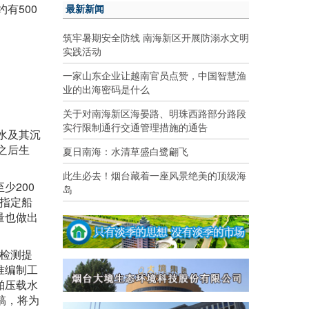
有500
最新新闻
筑牢暑期安全防线 南海新区开展防溺水文明
实践活动
一家山东企业让越南官员点赞，中国智慧渔
业的出海密码是什么
关于对南海新区海晏路、明珠西路部分路段
实行限制通行交通管理措施的通告
水及其沉
之后生
夏日南海：水清草盛白鹭翩飞
此生必去！烟台藏着一座风景绝美的顶级海
少200
岛
可指定船
量也做出
检测提
准编制工
舶压载水
稿，将为