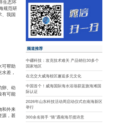
洋生态环
海规范研
术、我国
频道推荐
中硼科技：攻克技术难关 产品销往30多个
水可帮助
国家地区
吃水差，
在北交大威海校区邂逅多元文化
中国首个！威海国际海水浴场获蓝旗海滩国
的卵、幼
际认证
极有可能
2026年山东科技活动周启动仪式在南海新区
举行
物和外来
资源，甚
300余名骑手 “骑”遇南海尽揽诗意