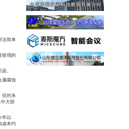
岸法简单
性较强的
污染。
金属腐蚀
，但对杀
水中大部
今年以
购成本约