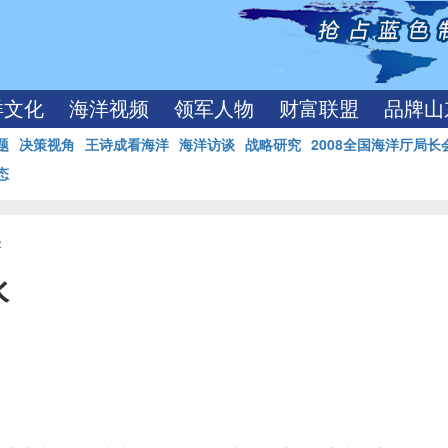
洋文化
海洋视频
领军人物
财富联盟
品牌山
题
决策视角
王诗成看海洋
海洋访谈
战略研究
2008全国海洋厅局长
态
容
水