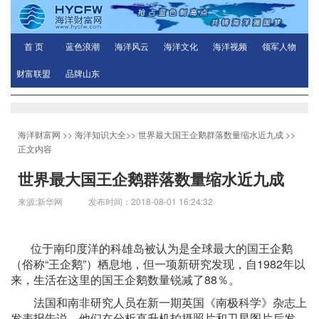
首 页
蓝色浪潮
海洋风云
海洋文化
海洋视频
领军人物
财富联盟
品牌山东
海洋财富网
>>
海洋知识大全
>>
世界最大国王企鹅群落数量缩水近九成
>>
正文内容
世界最大国王企鹅群落数量缩水近九成
来源:新华网 发布时间：2018-08-01 16:24:32
位于南印度洋的科雄岛被认为是全球最大的国王企鹅
（俗称“王企鹅”）栖息地，但一项新研究发现，自1982年以
来，生活在这里的国王企鹅数量锐减了88％。
法国和南非研究人员在新一期英国《南极科学》杂志上
发表报告说，他们在分析直升机拍摄照片和卫星图片后发