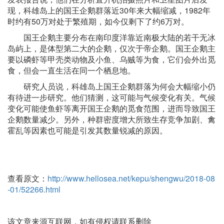
现，科雄岛上的国王企鹅群落近30年来大幅缩减，1982年
时约有50万对处于繁殖期，如今仅剩下了约6万对。
国王企鹅主要分布在南印度洋靠近南极大陆的若干无冰
岛屿上，是体型第二大的企鹅，仅次于帝企鹅。国王企鹅主
要以磷虾等甲壳类动物及小鱼、乌贼等为食，它们会外出觅
食，但会一直生活在同一个栖息地。
研究人员说，科雄岛上国王企鹅群落为何会大幅缩小仍
有待进一步研究。他们猜测，这可能与气候变化有关。气候
变化可能使鱼虾等离开国王企鹅的觅食范围，进而导致国王
企鹅数量减少。另外，种群密度增大所致生存竞争加剧、禽
霍乱等因素也可能是引发其数量锐减的原因。
查看原文：
http://www.hellosea.net/kepu/shengwu/2018-08
-01/52266.html
该文章来源互联网，如有侵权请联系删除