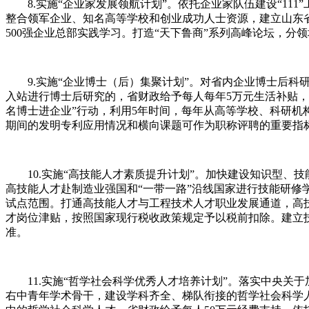
8.实施“企业家发展领航计划”。依托企业家队伍建设“11
整合领军企业、知名高等学校和创业成功人士资源，建立山东省
500强企业总部实践学习。打造“天下鲁商”系列高峰论坛，分
9.实施“企业博士（后）集聚计划”。对省内企业博士后科研
入站进行博士后研究的，省财政给予每人每年5万元生活补贴，
名博士进企业”行动，利用5年时间，每年从高等学校、科研机
期间的发明专利应用情况和横向课题可作为职称评聘的重要指
10.实施“高技能人才素质提升计划”。加快建设知识型、技
高技能人才赴制造业强国和“一带一路”沿线国家进行技能研修
试点范围。打通高技能人才与工程技术人才职业发展通道，高
才岗位津贴，按照国家现行税收政策规定予以税前扣除。建立
准。
11.实施“哲学社会科学优秀人才培养计划”。落实中央关于加
右中青年学术骨干，建设学科齐全、梯队衔接的哲学社会科学