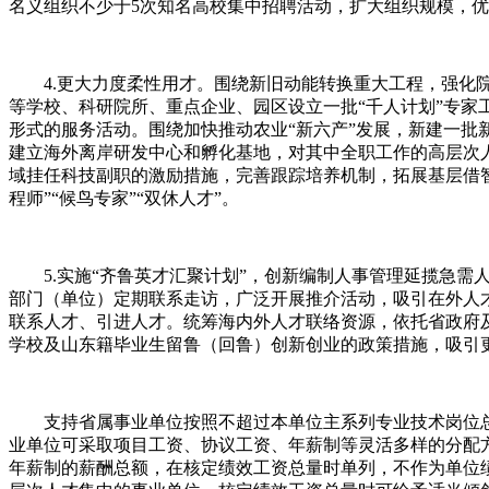
名义组织不少于5次知名高校集中招聘活动，扩大组织规模，
4.更大力度柔性用才。围绕新旧动能转换重大工程，强化院
等学校、科研院所、重点企业、园区设立一批“千人计划”专家
形式的服务活动。围绕加快推动农业“新六产”发展，新建一
建立海外离岸研发中心和孵化基地，对其中全职工作的高层次
域挂任科技副职的激励措施，完善跟踪培养机制，拓展基层借
程师”“候鸟专家”“双休人才”。
5.实施“齐鲁英才汇聚计划”，创新编制人事管理延揽急需人
部门（单位）定期联系走访，广泛开展推介活动，吸引在外人
联系人才、引进人才。统筹海内外人才联络资源，依托省政府
学校及山东籍毕业生留鲁（回鲁）创新创业的政策措施，吸引
支持省属事业单位按照不超过本单位主系列专业技术岗位总数
业单位可采取项目工资、协议工资、年薪制等灵活多样的分配
年薪制的薪酬总额，在核定绩效工资总量时单列，不作为单位