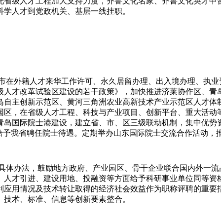
托省级人才工程加大支持力度，齐鲁文化名家、齐鲁文化英才中哲
科学人才到党政机关、基层一线挂职。
市在外籍人才来华工作许可、永久居留办理、出入境办理、执业
级人才改革试验区建设的若干政策》，加快推进济莱协作区、青
岛自主创新示范区、黄河三角洲农业高新技术产业示范区人才体
展园区，在省级人才工程、科技与产业项目、创新平台、重大活动
青岛国际院士港建设，建立省、市、区三级联动机制，集中优势
士给予我省聘任院士待遇。定期举办山东国际院士交流合作活动，
具体办法，鼓励地方政府、产业园区、骨干企业联合国内外一流
、人才引进、建设用地、投融资等方面给予科研事业单位同等资
利应用情况及技术转让取得的经济社会效益作为职称评聘的重要
、技术、标准、信息等创新要素整合。