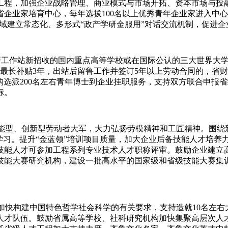
1”工程，加强企业战略管理、商业模式与市场开拓、资本市场与
企业家培育中心，每年选拔100名以上优秀青年企业家进入中心
领域建立常态化、多形式“政产学研金服用”对话交流机制，促进
工作站新招收的国内重点高等学校或在国际公认的三大世界大学
最长补贴3年，出站后留鲁工作并签订5年以上劳动合同的，省财
构选派200名左右青年博士到企业挂职服务，支持双方联合申报
标。
能型、创新型劳动者大军，大力弘扬劳模精神和工匠精神。围绕新
学习。提升“金蓝领”培训项目质量，加大企业后备技能人才培养
技能人才可参加工程系列专业技术人才职称评审。鼓励企业建立
技能大赛研究机构，建设一批高水平的国家级和省级技能大赛集
快构建中国特色哲学社会科学的有关要求，支持造就10名左右大家
人才队伍。鼓励省属高等学校、社科研究机构加快集聚高层次人才