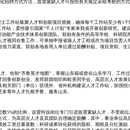
优化招聘方式方法，急需紧缺人才可按照有关规定采取考察的方
士工作站集聚人才和创新项目措施，确保每个工作站至少有1个
工作站，柔性吸引国家“千人计划”专家来我省开展创新研究。建
批新动能产业技术体系创新团队。鼓励有条件的高等学校、科研院
人才视同在鲁工作，可单独申报省级人才工程或作为项目负责人
智借力渠道。鼓励各地各用人单位通过薪酬补贴、项目资助、生
才。绘制“齐鲁英才地图”，掌握山东籍或曾在山东学习、工作
才回鲁创新创业。发挥群团组织和欧美同学会、高层次人才发展
及相关部门（单位）驻境外、省外机构建设人才工作站，加强招
更多青年人才扎根齐鲁、服务山东。
5%的比例，设置特设岗位专门引进急需紧缺人才，不受岗位
方式，为高层次人才及其团队合理确定薪酬，其中，事业单位高
绩效工资总量基数；科研成果转化获得的股权、期权及分红激励