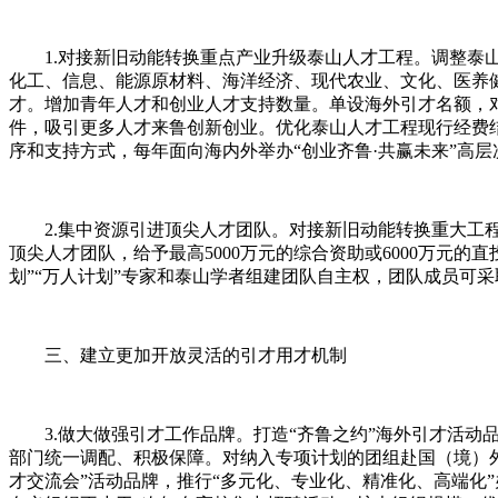
1.对接新旧动能转换重点产业升级泰山人才工程。调整泰山
化工、信息、能源原材料、海洋经济、现代农业、文化、医养
才。增加青年人才和创业人才支持数量。单设海外引才名额，
件，吸引更多人才来鲁创新创业。优化泰山人才工程现行经费
序和支持方式，每年面向海内外举办“创业齐鲁·共赢未来”高
2.集中资源引进顶尖人才团队。对接新旧动能转换重大工程重
顶尖人才团队，给予最高5000万元的综合资助或6000万元
划”“万人计划”专家和泰山学者组建团队自主权，团队成员可
三、建立更加开放灵活的引才用才机制
3.做大做强引才工作品牌。打造“齐鲁之约”海外引才活动
部门统一调配、积极保障。对纳入专项计划的团组赴国（境）外
才交流会”活动品牌，推行“多元化、专业化、精准化、高端化