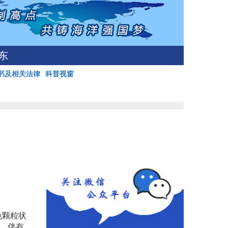
东
书及相关法律
科普视窗
色颗粒状
膜，伴有