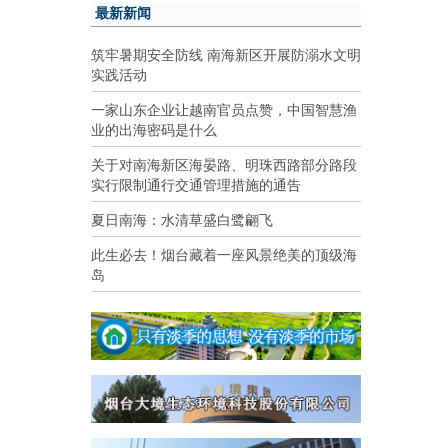
最新新闻
筑牢暑期安全防线 南海新区开展防溺水文明
实践活动
一家山东企业让越南官员点赞，中国智慧渔
业的出海密码是什么
关于对南海新区海晏路、明珠西路部分路段
实行限制通行交通管理措施的通告
夏日南海：水清草盛白鹭翩飞
此生必去！烟台藏着一座风景绝美的顶级海
岛