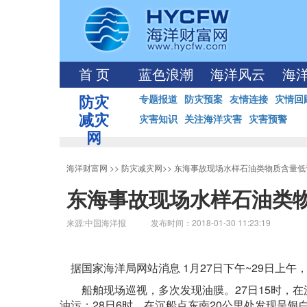
首 页
蓝色浪潮
海洋风云
海
防灾
专题报道
防灾预案
友情连接
灾情回
减灾
灾害知识
关注海洋灾害
灾害预警
网
海洋财富网
>>
防灾减灾网
>>
东海事故现场水样石油类物质含量低
东海事故现场水样石油类物
来源:中国海洋报 发布时间：2018-01-30 11:23:19
据国家海洋局网站消息 1月27日下午~29日上
船舶现场巡视，多次发现油膜。27日15时，在
油污；28日6时，在沉船点东南20公里处发现呈银