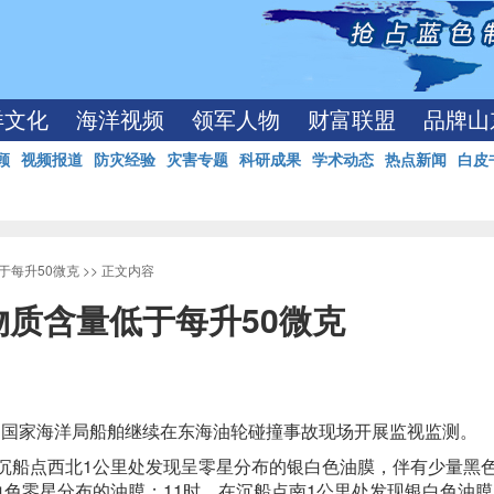
洋文化
海洋视频
领军人物
财富联盟
品牌山
顾
视频报道
防灾经验
灾害专题
科研成果
学术动态
热点新闻
白皮
于每升50微克
>> 正文内容
质含量低于每升50微克
午，国家海洋局船舶继续在东海油轮碰撞事故现场开展监视监测。
沉船点西北1公里处发现呈零星分布的银白色油膜，伴有少量黑
白色零星分布的油膜；11时，在沉船点南1公里处发现银白色油