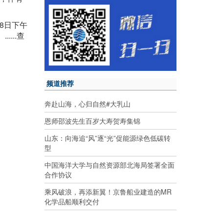
8日下午
...查
频道推荐
奔赴山海，心归自然#大乳山
恩师邵波先生百岁大寿贺寿集锦
山东：向海追“风”逐“光”促能源绿色低碳转
型
中国海洋大学与自然资源部北海局签署全面
合作协议
乘风破浪，再添新翼！京鲁船业建造的MR
化学品船顺利交付