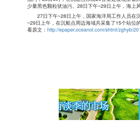
少量黑色颗粒状油污。28日下午~29日上午，海
27日下午~28日上午，国家海洋局工作人员在沉
~29日上午，在沉船点周边海域共采集了15个站位的水
看原文：
http://epaper.oceanol.com/shtml/zghyb/2