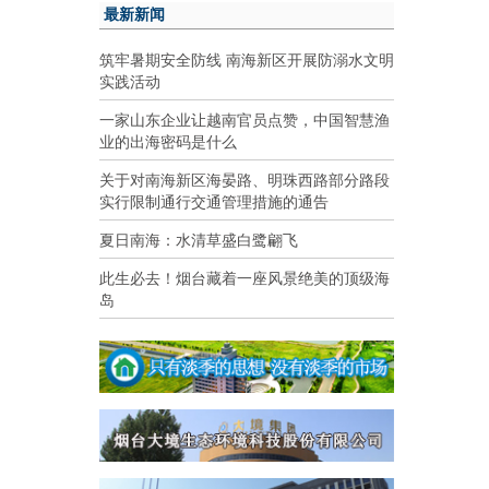
最新新闻
筑牢暑期安全防线 南海新区开展防溺水文明
实践活动
一家山东企业让越南官员点赞，中国智慧渔
业的出海密码是什么
关于对南海新区海晏路、明珠西路部分路段
实行限制通行交通管理措施的通告
夏日南海：水清草盛白鹭翩飞
此生必去！烟台藏着一座风景绝美的顶级海
岛