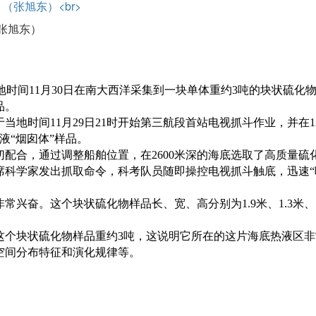
张旭东）
地时间11月30日在南大西洋采集到一块单体重约3吨的块状硫化
品。
时间11月29日21时开始第三航段首站电视抓斗作业，并在1
液“烟囱体”样品。
合，通过调整船舶位置，在2600米深的海底选取了高质量硫
科学家发出抓取命令，科考队员随即操控电视抓斗触底，迅速“
。
奋。这个块状硫化物样品长、宽、高分别为1.9米、1.3米、1
个块状硫化物样品重约3吨，这说明它所在的这片海底热液区非
空间分布特征和演化规律等。