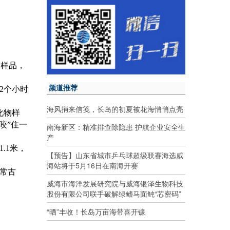
物样品，
频道推荐
2个小时
海风捎来信笺，长岛的初夏被花海悄悄点亮
化物样
咬”住一
南海新区：精准排查除隐患 护航企业安全生
产
.1米，
【预告】山东省城市乒乓球超级联赛海选威
海站将于5月16日在南海开赛
常古
威海市海洋发展研究院与威海银泽生物科技
股份有限公司联手破解绿鳍马面鲀“芯密码”
“晒”丰收！长岛万亩海带喜开镰