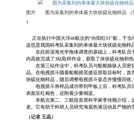
图片 图为采集到的单体最大块状硫化物样品 （
1
正在执行中国大洋46航次的“向阳红01”船，于当
这也是我国科考队采集到的单体最大块状硫化物样
在此前深海光学拖体调查的基础上，科考队员于当地
内高效完成了3站取样作业，获取了块状硫化物和热
在第三站作业中，科考队员与船舶操纵人员密切配
品。在电视抓斗随着船舶摇晃接近抓取目标时，首席
块硫化物样品，随后调整电视抓斗姿态并慢慢回收
电视抓斗将样品成功带到甲板上后，科考队员非常兴
表面呈红褐色，还附着少量铜蓝。
本航次第二、三航段首席科学家李传顺介绍，这
老。它有助于科研人员研究海底热液活动及产物的
（记者 王晶）