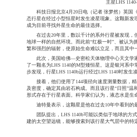
主星LHS 1
科技日报北京4月20日电（记者 张梦然）英国《
态行星在经过小型恒星时发生凌星现象。这颗新发现
成为目前寻找外星生命的最佳选择。
在过去20年里，数以千计的系外行星被发现，但
地球一样的自然环境。而此前“红极一时”、被认为拥
繁和强烈的辐射，使原始生命难以立足，而且其中
此次，美国哈佛—史密松天体物理中心天文学家杰森
了一颗名为LHS 1140的M型矮恒星。这是银河系
步发现，行星LHS 1140b运行经过LHS 114
接着，他们使用了144项径向速度测量数据，精确
及密度，确定其由岩石构成。而且该行星“日照”温
形式存在于行星表面。科学家们认为，液态水是生
迪特曼表示，这颗星是他在过去10年中看到的最
团队提出，LHS 1140b可能以类似于地球的
建的太空望远镜，能够搜索到该行星大气层中的特