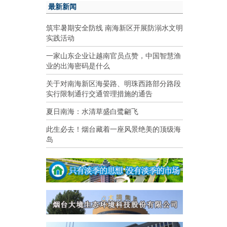
最新新闻
筑牢暑期安全防线 南海新区开展防溺水文明
实践活动
一家山东企业让越南官员点赞，中国智慧渔
业的出海密码是什么
关于对南海新区海晏路、明珠西路部分路段
实行限制通行交通管理措施的通告
夏日南海：水清草盛白鹭翩飞
此生必去！烟台藏着一座风景绝美的顶级海
岛