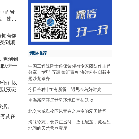
适中的岩
性，使其
法拥有像
能受到频
频道推荐
，观测到
中国工程院院士侯保荣领衔专家团队作主旨
团队进一
分享，“侨连五洲 智汇青岛”海洋科技创新主
题沙龙举办
6倍）以
今日芒种 | 忙有所得，遇见长岛好时光
能以液态
南海新区开展世界环境日宣传活动
数据。
北交大威海校区以青春之声奏响爱国情怀
已有及在
海味珍蔬，食养正当时｜盐地碱蓬，藏在盐
地间的天然营养宝库