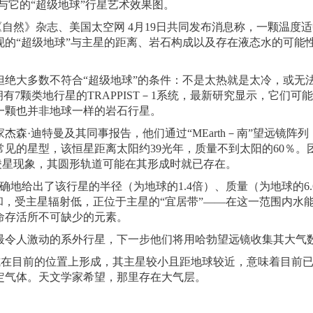
140与它的“超级地球”行星艺术效果图。
自然》杂志、美国太空网 4月19日共同发布消息称，一颗温度
的“超级地球”与主星的距离、岩石构成以及存在液态水的可能
绝大多数不符合“超级地球”的条件：不是太热就是太冷，或无
有7颗类地行星的TRAPPIST－1系统，最新研究显示，它们可
一颗也并非地球一样的岩石行星。
·迪特曼及其同事报告，他们通过“MEarth－南”望远镜阵列
中常见的星型，该恒星距离太阳约39光年，质量不到太阳的60％。
0时发生凌星现象，其圆形轨道可能在其形成时就已存在。
地给出了该行星的半径（为地球的1.4倍）、质量（为地球的6.
和，受主星辐射低，正位于主星的“宜居带”——在这一范围内水
命存活所不可缺少的元素。
令人激动的系外行星，下一步他们将用哈勃望远镜收集其大气
方式在目前的位置上形成，其主星较小且距地球较近，意味着目前
定气体。天文学家希望，那里存在大气层。