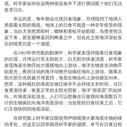
底。科学家如何在这两种假设条件下进行测试呢？他们无法
改变日出。
幸运的是，每年都会出现日食现象，月球阻挡了地球人
类观看太阳的视线。地球上的日食可能是一种非常怪异的现
象，当白天突然黑暗时，蟋蟀和青蛙开始歌唱，鸟类突然沉
寂下来，甚至蜜蜂返回到蜂巢之中，但在此之前海洋深处发
生的情景仍是一个谜团。
在1963年研究船的勘测中，科学家发现伴随着日食现象
的出现，月球运行至太阳前方，白天阳光快速消退，科学家
发现海底生物开始大规模地向上游动，海洋生物发光动物开
始发光，夜间活动的海洋动物开始疯狂地向上游动。随着太
阳大部分光线被月球遮挡，海底生物会向上游动接近80米。
然而，这种疯狂的海底生物迁移并不会持续太长时间，当日
食逐渐结束，恢复正常的太阳光照射，海洋“假底层”开始掉
向，向海底深处游去。人们可以想像在日食期间海底数百万
计的生物疯狂向海洋表面游动，当短暂的日食结束之后，它
们又很快回到海底深处。
在研究船上科学家仅能使用声呐观测大量海底生物的移
动变化，但这足以回答困惑科学家的谜团。幸亏在日食过程