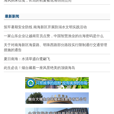
海风捎来信笺，长岛的初夏被花海悄悄点亮
最新新闻
筑牢暑期安全防线 南海新区开展防溺水文明实践活动
一家山东企业让越南官员点赞，中国智慧渔业的出海密码是什么
关于对南海新区海晏路、明珠西路部分路段实行限制通行交通管理
措施的通告
夏日南海：水清草盛白鹭翩飞
此生必去！烟台藏着一座风景绝美的顶级海岛