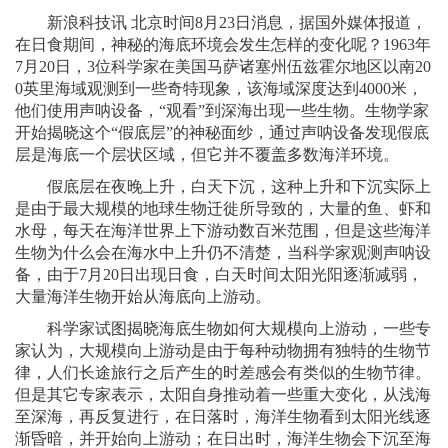
新浪科技讯 北京时间8月23日消息，据国外媒体报道，
在日食期间，神秘的海底环境会发生怎样的变化呢？1963年
7月20日，3位科学家在美国马萨诸塞州伍兹霍尔地区以南20
0英里海域观测到一些奇特现象，该海域深度达到4000米，
他们使用声呐设备，“观看”到深海出现一些生物。生物学家
开始揭晓这个“假底层”的神秘面纱，通过声呐设备发现假底
层是海底一个层状区域，但它并不覆盖多数海洋环境。
假底层在夜晚上升，白天下沉，这种上升和下沉实际上
是由于最大规模的地球生物迁徙所导致的，大量的鱼、虾和
水母，每天在海洋世界上下游动数百米范围，但是这些海洋
生物为什么会在海水中上升仍不清楚，当科学家观测声呐设
备，由于7月20日出现日食，白天时间太阳光阳逐渐减弱，
大量海洋生物开始从海底向上游动。
科学家试图揭晓海底生物如何大规模向上游动，一些专
家认为，大规模向上游动是由于每种动物拥有独特的生物节
律，人们长途旅行之后产生的时差感会有类似的生物节律。
但是其它专家表示，太阳自身推动着一些重大变化，从浅海
至深海，再反复进行，在日落时，海洋生物看到太阳光线逐
渐昏暗，并开始向上游动；在日出时，海洋生物会下沉至海