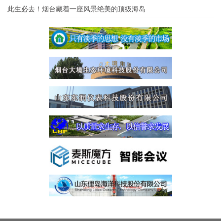
此生必去！烟台藏着一座风景绝美的顶级海岛