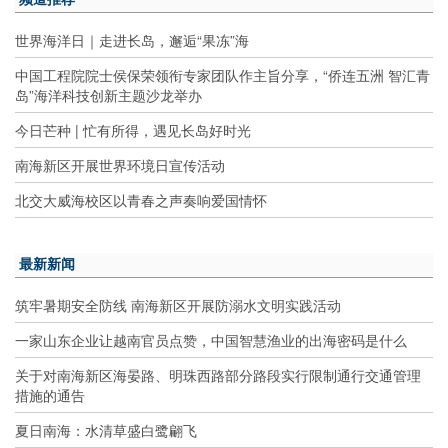
世界海洋日｜走进长岛，邂逅“果冻”海
中国工程院院士侯保荣领衔专家团队作主旨分享，“侨连五洲 智汇青
岛”海洋科技创新主题沙龙举办
今日芒种 | 忙有所得，遇见长岛好时光
南海新区开展世界环境日宣传活动
北交大威海校区以青春之声奏响爱国情怀
最新新闻
筑牢暑期安全防线 南海新区开展防溺水文明实践活动
一家山东企业让越南官员点赞，中国智慧渔业的出海密码是什么
关于对南海新区海晏路、明珠西路部分路段实行限制通行交通管理
措施的通告
夏日南海：水清草盛白鹭翩飞