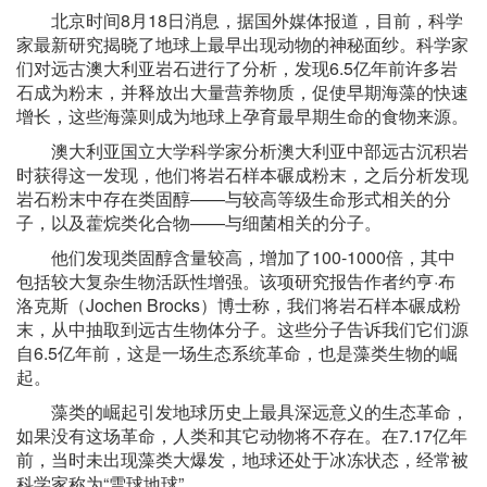
北京时间8月18日消息，据国外媒体报道，目前，科学
家最新研究揭晓了地球上最早出现动物的神秘面纱。科学家
们对远古澳大利亚岩石进行了分析，发现6.5亿年前许多岩
石成为粉末，并释放出大量营养物质，促使早期海藻的快速
增长，这些海藻则成为地球上孕育最早期生命的食物来源。
澳大利亚国立大学科学家分析澳大利亚中部远古沉积岩
时获得这一发现，他们将岩石样本碾成粉末，之后分析发现
岩石粉末中存在类固醇——与较高等级生命形式相关的分
子，以及藿烷类化合物——与细菌相关的分子。
他们发现类固醇含量较高，增加了100-1000倍，其中
包括较大复杂生物活跃性增强。该项研究报告作者约亨·布
洛克斯（Jochen Brocks）博士称，我们将岩石样本碾成粉
末，从中抽取到远古生物体分子。这些分子告诉我们它们源
自6.5亿年前，这是一场生态系统革命，也是藻类生物的崛
起。
藻类的崛起引发地球历史上最具深远意义的生态革命，
如果没有这场革命，人类和其它动物将不存在。在7.17亿年
前，当时未出现藻类大爆发，地球还处于冰冻状态，经常被
科学家称为“雪球地球”。