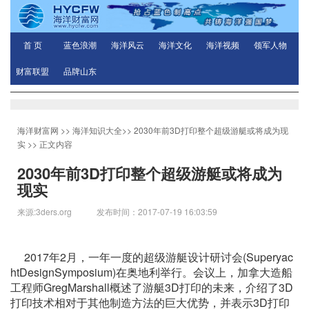
首 页
蓝色浪潮
海洋风云
海洋文化
海洋视频
领军人物
财富联盟
品牌山东
海洋财富网
>>
海洋知识大全
>>
2030年前3D打印整个超级游艇或将成为现
实
>> 正文内容
2030年前3D打印整个超级游艇或将成为
现实
来源:3ders.org 发布时间：2017-07-19 16:03:59
2017年2月，一年一度的超级游艇设计研讨会(Superyac
htDesignSymposium)在奥地利举行。会议上，加拿大造船
工程师GregMarshall概述了游艇3D打印的未来，介绍了3D
打印技术相对于其他制造方法的巨大优势，并表示3D打印