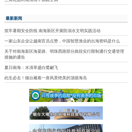
最新新闻
筑牢暑期安全防线 南海新区开展防溺水文明实践活动
一家山东企业让越南官员点赞，中国智慧渔业的出海密码是什么
关于对南海新区海晏路、明珠西路部分路段实行限制通行交通管理
措施的通告
夏日南海：水清草盛白鹭翩飞
此生必去！烟台藏着一座风景绝美的顶级海岛