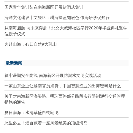
国家青年集训队在南海新区开展封闭式集训
海洋文化建设丨文登区：耕海探蓝知底色 依海研学促知行
从南海启航 向未来奔赴！北交大威海校区举行2026年毕业典礼暨学
位授予仪式
奔赴山海，心归自然#大乳山
最新新闻
筑牢暑期安全防线 南海新区开展防溺水文明实践活动
一家山东企业让越南官员点赞，中国智慧渔业的出海密码是什么
关于对南海新区海晏路、明珠西路部分路段实行限制通行交通管理
措施的通告
夏日南海：水清草盛白鹭翩飞
此生必去！烟台藏着一座风景绝美的顶级海岛