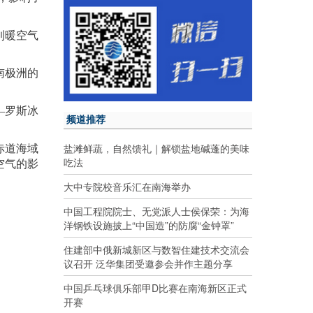
到暖空气
南极洲的
—罗斯冰
频道推荐
盐滩鲜蔬，自然馈礼｜解锁盐地碱蓬的美味
赤道海域
吃法
空气的影
大中专院校音乐汇在南海举办
中国工程院院士、无党派人士侯保荣：为海
洋钢铁设施披上“中国造”的防腐“金钟罩”
住建部中俄新城新区与数智住建技术交流会
议召开 泛华集团受邀参会并作主题分享
中国乒乓球俱乐部甲D比赛在南海新区正式
开赛