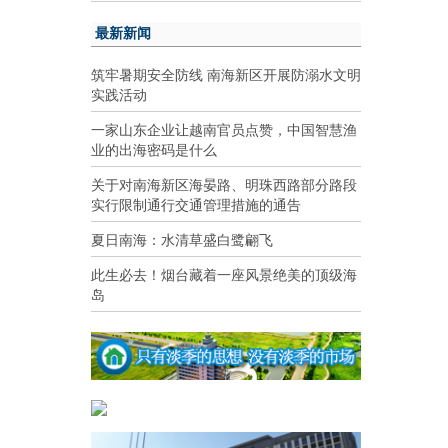
最新新闻
筑牢暑期安全防线 南海新区开展防溺水文明
实践活动
一家山东企业让越南官员点赞，中国智慧渔
业的出海密码是什么
关于对南海新区海晏路、明珠西路部分路段
实行限制通行交通管理措施的通告
夏日南海：水清草盛白鹭翩飞
此生必去！烟台藏着一座风景绝美的顶级海
岛