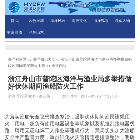
首 页
蓝色浪潮
海洋风云
海洋文化
海洋视频
领军人物
财富联盟
品牌山东
海洋财富网
>>
海洋知识大全
>>
浙江舟山市普陀区海洋与渔业局多举措做好
伏休期间渔船防火工作
>> 正文内容
浙江舟山市普陀区海洋与渔业局多举措做
好伏休期间渔船防火工作
来源:普陀区海洋与渔业局 发布时间：2017-05-26 17:22:08
为落实渔船安全隐患排查整治，遏制伏休期间渔民违规用
火、用电、超负荷使用电器设备等现象以及私拉乱接电器线
路、聘用无证电焊工人作业等违规行为，我局切实加大渔船
安全生产监管力度，重点强化火灾险情隐患排查整治，明确