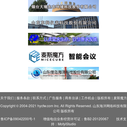
关于我们
|
服务条款
|
联系方式
|
广告服务
|
商务洽谈
|
工作机会
|
版权所有
|
麦斯魔方
Copyright © 2004-2021 hycfw.com Inc. All Rights Reserved. 山东海洋网络科技有限
公司 版权所有
鲁ICP备09042200号-1
增值电信业务经营许可证：鲁B2-20120067
技术支
持：MofyiStudio