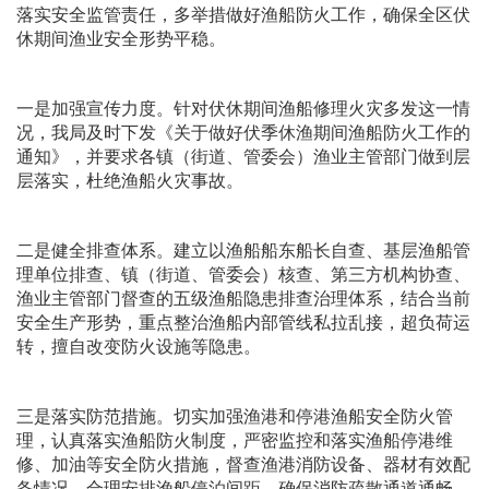
落实安全监管责任，多举措做好渔船防火工作，确保全区伏
休期间渔业安全形势平稳。
一是加强宣传力度。针对伏休期间渔船修理火灾多发这一情
况，我局及时下发《关于做好伏季休渔期间渔船防火工作的
通知》，并要求各镇（街道、管委会）渔业主管部门做到层
层落实，杜绝渔船火灾事故。
二是健全排查体系。建立以渔船船东船长自查、基层渔船管
理单位排查、镇（街道、管委会）核查、第三方机构协查、
渔业主管部门督查的五级渔船隐患排查治理体系，结合当前
安全生产形势，重点整治渔船内部管线私拉乱接，超负荷运
转，擅自改变防火设施等隐患。
三是落实防范措施。切实加强渔港和停港渔船安全防火管
理，认真落实渔船防火制度，严密监控和落实渔船停港维
修、加油等安全防火措施，督查渔港消防设备、器材有效配
备情况，合理安排渔船停泊间距，确保消防疏散通道通畅。