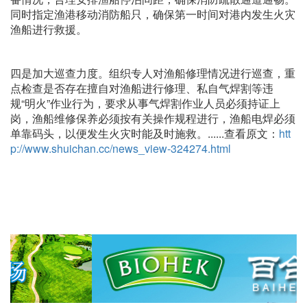
同时指定渔港移动消防船只，确保第一时间对港内发生火灾
渔船进行救援。
四是加大巡查力度。组织专人对渔船修理情况进行巡查，重
点检查是否存在擅自对渔船进行修理、私自气焊割等违
规“明火”作业行为，要求从事气焊割作业人员必须持证上
岗，渔船维修保养必须按有关操作规程进行，渔船电焊必须
单靠码头，以便发生火灾时能及时施救。......查看原文：
htt
p://www.shuichan.cc/news_view-324274.html