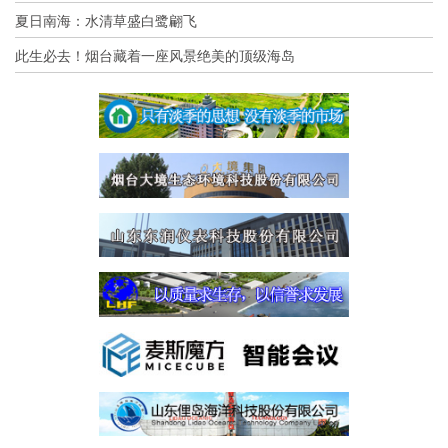
夏日南海：水清草盛白鹭翩飞
此生必去！烟台藏着一座风景绝美的顶级海岛