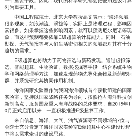
一个重要手段。因此，现代的科学研究都会把使用超级计算
列为重要工具。
中国工程院院士、北京大学教授高文表示：“海洋领域
很多现象，如浪潮流、涡旋等，实际上是物理过程，影响因
素很多。如果掌握这些影响因素，就可以预测厄尔尼诺等现
象，而这些预测都要依靠E级超算的计算能力。同时，石油
勘探、天气预报等与人们生活密切相关的领域都对其有十分
迫切的需求。”
E级超算也将助力于药物筛选与新药发现。通过虚拟筛
选、智能超算、生物验证、数据挖掘等手段，结合系统生物
学和网络药理学方法，加速发现药物先导化合物及新药靶标
群，并系统研究其协同作用机制。
海洋国家实验室作为我国海洋领域首个获批组建的国家
实验室，坚持以国家战略任务为导向，按照抢占海洋科技创
新制高点，服务国家重大海洋战略的总体要求，自2015年1
0月正式启用以来，一直积极推进E级超算工作。
来自信息、海洋、大气、油气资源等不同领域的7位与
会院士充分肯定了海洋国家实验室E级超算中心在建设过程
中将以需求牵引的建设思路。