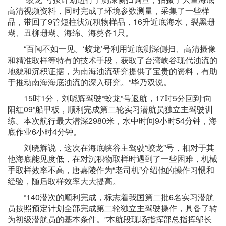
高清视频资料，同时完成了环境参数测量，采集了一些样
品，带回了9管短柱状沉积物样品，16升近底海水，裂黑珊
瑚、丑柳珊瑚、海绵、海葵各1只。
“百闻不如一见。‘蛟龙’号利用近底测深侧扫、高清摄像
和精准取样等特有的技术手段，获取了台湾峡谷现代浊流的
地貌和沉积证据，为南海浊流研究提供了宝贵的资料，有助
于推动南海海底浊流的深入研究。”毕乃双说。
15时1分，刘晓辉驾驶“蛟龙”号返航，17时5分回到“向
阳红09”船甲板，顺利完成第二轮实习潜航员独立主驾驶训
练。本次航行最大潜深2980米，水中时间9小时54分钟，海
底作业6小时4分钟。
刘晓辉说，这次在海底峡谷主驾驶“蛟龙”号，相对于其
他海底能见度低，在对沉积物取样时遇到了一些困难，机械
手取样效率不高，唐嘉陵作为“老司机”介绍他的操作习惯和
经验，随后取样效率大大提高。
“140潜次的顺利完成，标志着我国第二批6名实习潜航
员按照预定计划全部完成第二轮独立主驾驶操作，具备了转
为初级潜航员的基本条件。”本航段现场指挥部总指挥邬长