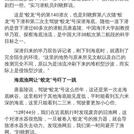
剧烈一些。”实习潜航员刘晓辉说。
这是“蛟龙”号的第140潜次，也是刘晓辉第八次随“蛟
龙”号下潜和第二次主驾驶“蛟龙”号深潜海底。随他一道下潜
的是曾下潜过60多次的潜航员唐嘉陵、中国海洋大学副教授
毕乃双。探察海底浊流，是中国大洋38航次第二航段的科学
目标之一。
深潜归来的毕乃双告诉记者，刚下到海底时，就遇到了
完全陌生的环境。“这里的地势与原来所见文献以及自己的
推测完全不同，原以为是浊流冲刷下来的堆积型沙波，而实
际上是侵蚀型沙波。”
海底渔网让“蛟龙”号吓了一跳
唐嘉陵说，驾驶“蛟龙”号这么些年，这还是第一次走海
底峡谷。这里相对于其他海底能见度低，平时能看到五六米
深的海底，这里只能看到二三米，驾驶要更加小心些。
“12时44分，我们在近底航行时发现废弃的旧渔网，这
个对潜水器很危险，一旦被卷入‘蛟龙’号的推力器，就会导
致潜水器失去动力。发现渔网后，我们第一时间避开了渔
网。”刘晓辉说。