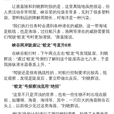
让唐嘉陵和刘晓辉吃惊的是，这里离陆地虽然很远，但
人类活动非常明显。峡谷里的垃圾非常多，见到了很多塑料
袋。塑料制品的降解周期长，对海洋是一种污染。
“我们执行任务时会遇到各种潜在的威胁。这一带海域
是航线，也是渔场，过往船只多，渔网等潜在的威胁需要我
们驾驶‘蛟龙’号时更加谨慎。”唐嘉陵说。
峡谷两岸陡崖让“蛟龙”号直升8米
在峡谷航行时，下午两点左右“蛟龙”号发现陡崖。刘晓
辉说：“通过‘蛟龙’号测扫了解到这个陡崖高达七八米，于是
我操纵潜水器垂直上升。”
“驾驶还是很有挑战性的，对航行控制要求比较高，抵
近观察，发现是陡崖后，要立即做出反应。”刘晓辉说。
“蛟龙”号探察浊流用“绝招”
“这里不只是浑浊的世界，也有一些生物不时出现在眼
前，如珊瑚、海葵、海绵等。其中，一只巨大的海葵附在石
头上，以前很少见过这类海葵。”刘晓辉说。
“蛟龙”号按计划进行了测深侧扫调查，拍摄了大量海底