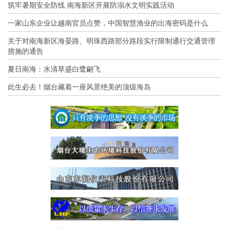
筑牢暑期安全防线 南海新区开展防溺水文明实践活动
一家山东企业让越南官员点赞，中国智慧渔业的出海密码是什么
关于对南海新区海晏路、明珠西路部分路段实行限制通行交通管理
措施的通告
夏日南海：水清草盛白鹭翩飞
此生必去！烟台藏着一座风景绝美的顶级海岛