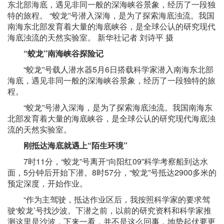
东北部海底，遇见非同一般的深海峡谷景象，经历了一段独
特的旅程。 “蛟龙”号潜入深海，是为了探索海底浊流。我国
南海东北部发育着大量的海底峡谷，是全球公认的研究现代
海底浊流的天然实验室。 新华社记者 刘诗平 摄
“蛟龙”南海峡谷探险记
“蛟龙”号载人潜水器5月6日搭载科学家潜入南海东北部
海底，遇见非同一般的深海峡谷景象，经历了一段独特的旅
程。
“蛟龙”号潜入深海，是为了探索海底浊流。我国南海东
北部发育着大量的海底峡谷，是全球公认的研究现代海底浊
流的天然实验室。
刚抵达海底就遇上“陌生环境”
7时11分，“蛟龙”号离开“向阳红09”科学考察船到达水
面，5分钟后开始下潜。8时57分，“蛟龙”号抵达2900多米的
预定深度，开始作业。
“作为主驾驶，抵达作业区后，我按照科学家的要求驾
驶‘蛟龙’号找沙波。下潜之前，以前的研究资料和科学家推
测这里是沙波，下来一看，并不是这么回事，地势起伏要更