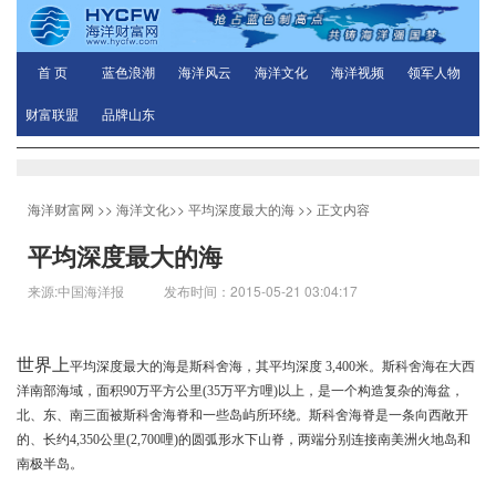
首 页
蓝色浪潮
海洋风云
海洋文化
海洋视频
领军人物
财富联盟
品牌山东
海洋财富网
>>
海洋文化
>>
平均深度最大的海
>> 正文内容
平均深度最大的海
来源:中国海洋报 发布时间：2015-05-21 03:04:17
世界上
平均深度最大的海是
斯科舍海，其
平均深度
3,400
米。
斯科舍海
在大西
洋南部海域，面积90万平方公里(35万平方哩)以上，是一个构造复杂的海盆，
北、东、南三面被斯科舍海脊和一些岛屿所环绕。斯科舍海脊是一条向西敞开
的、长约4,350公里(2,700哩)的圆弧形水下山脊，两端分别连接南美洲火地岛和
南极半岛。