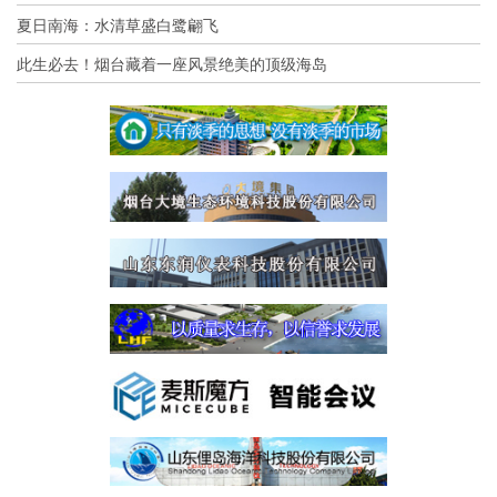
夏日南海：水清草盛白鹭翩飞
此生必去！烟台藏着一座风景绝美的顶级海岛