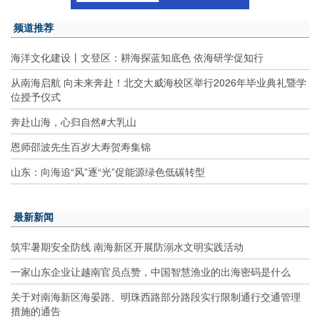
频道推荐
海洋文化建设丨文登区：耕海探蓝知底色 依海研学促知行
从南海启航 向未来奔赴！北交大威海校区举行2026年毕业典礼暨学
位授予仪式
奔赴山海，心归自然#大乳山
恩师邵波先生百岁大寿贺寿集锦
山东：向海追“风”逐“光”促能源绿色低碳转型
最新新闻
筑牢暑期安全防线 南海新区开展防溺水文明实践活动
一家山东企业让越南官员点赞，中国智慧渔业的出海密码是什么
关于对南海新区海晏路、明珠西路部分路段实行限制通行交通管理
措施的通告