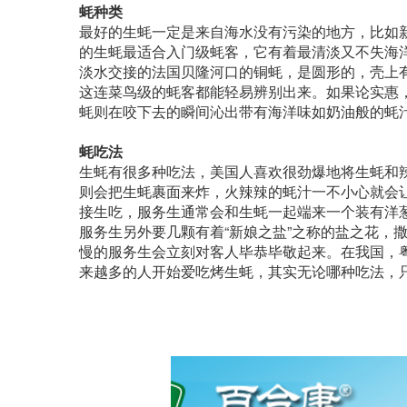
蚝种类
最好的生蚝一定是来自海水没有污染的地方，比如
的生蚝最适合入门级蚝客，它有着最清淡又不失海
淡水交接的法国贝隆河口的铜蚝，是圆形的，壳上
这连菜鸟级的蚝客都能轻易辨别出来。如果论实惠
蚝则在咬下去的瞬间沁出带有海洋味如奶油般的蚝
蚝吃法
生蚝有很多种吃法，美国人喜欢很劲爆地将生蚝和
则会把生蚝裹面来炸，火辣辣的蚝汁一不小心就会
接生吃，服务生通常会和生蚝一起端来一个装有洋葱红
服务生另外要几颗有着“新娘之盐”之称的盐之花，
慢的服务生会立刻对客人毕恭毕敬起来。在我国，
来越多的人开始爱吃烤生蚝，其实无论哪种吃法，