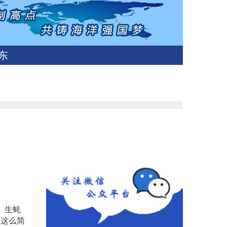
东
。生蚝
只这么简