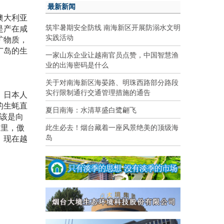
最新新闻
澳大利亚
筑牢暑期安全防线 南海新区开展防溺水文明
是产在咸
实践活动
矿物质，
广岛的生
一家山东企业让越南官员点赞，中国智慧渔
业的出海密码是什么
关于对南海新区海晏路、明珠西路部分路段
实行限制通行交通管理措施的通告
。日本人
的生蚝直
夏日南海：水清草盛白鹭翩飞
应该是向
嘴里，傲
此生必去！烟台藏着一座风景绝美的顶级海
岛
。现在越