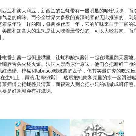
新西兰和澳大利亚，新西兰的生蚝带有一股明显的哈密瓜味，而
洋气息的鲜味。而令全世界大多数的资深蚝客都无比推崇的，则
有着像年轮一样的圈，每两圈代表一年，它的鲜味来自于丰富的
，美国和加拿大的生蚝是让人吃着最带劲的，可以大啖其肉。而
汁。
辣椒番茄酱一起倒进嘴里，让蚝和酸辣酱汁一起在嘴里翻天覆地
让嘴唇舌头火烧火燎。法国人崇尚原汁原味，他们会把新鲜干净
酒醋、柠檬和tabasco辣椒酱的盘子，但其实最讲究的吃法
撒在生蚝上，再滴几滴柠檬汁，然后把蚝肉和壳里的水一起滑进
粤菜师傅会把蚝整只清蒸，而福建人则会把小只的蚝做成蚵仔煎
只要是好蚝就会有好滋味。