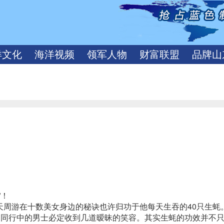
洋文化
海洋视频
领军人物
财富联盟
品牌山
”！
天周游在十数美女身边的秘诀也许归功于他每天生吞的40只生蚝
，同行中的男士必定收到几道暧昧的笑容。其实生蚝的功效并不