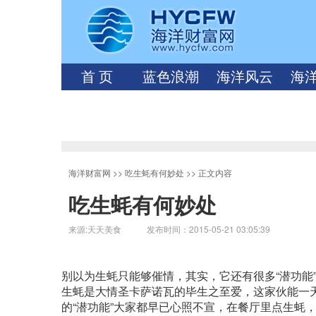
首 页
蓝色浪潮
海洋风云
海
海洋财富网
>>
吃生蚝有何妙处
>> 正文内容
吃生蚝有何妙处
来源:天天美食 发布时间：2015-05-21 03:05:39
别以为生蚝只能够催情，其实，它还有很多“潜功能
生蚝是大情圣卡萨诺瓦的毕生之至爱，这家伙能一
的“潜功能”大家都早已心照不宣，在餐厅里点生蚝