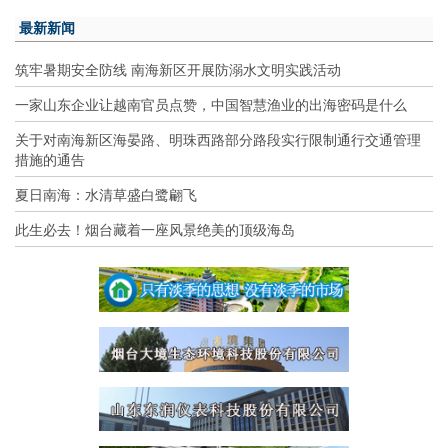
最新新闻
筑牢暑期安全防线 南海新区开展防溺水文明实践活动
一家山东企业让越南官员点赞，中国智慧渔业的出海密码是什么
关于对南海新区海晏路、明珠西路部分路段实行限制通行交通管理
措施的通告
夏日南海：水清草盛白鹭翩飞
此生必去！烟台藏着一座风景绝美的顶级海岛