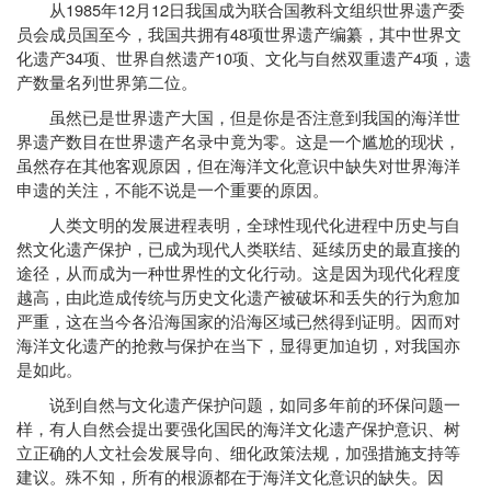
1985
12
12
从
年
月
日我国成为联合国教科文组织世界遗产委
48
员会成员国至今，我国共拥有
项世界遗产编纂，其中世界文
34
10
4
化遗产
项、世界自然遗产
项、文化与自然双重遗产
项，遗
产数量名列世界第二位。
虽然已是世界遗产大国，但是你是否注意到我国的海洋世
界遗产数目在世界遗产名录中竟为零。这是一个尴尬的现状，
虽然存在其他客观原因，但在海洋文化意识中缺失对世界海洋
申遗的关注，不能不说是一个重要的原因。
人类文明的发展进程表明，全球性现代化进程中历史与自
然文化遗产保护，已成为现代人类联结、延续历史的最直接的
途径，从而成为一种世界性的文化行动。这是因为现代化程度
越高，由此造成传统与历史文化遗产被破坏和丢失的行为愈加
严重，这在当今各沿海国家的沿海区域已然得到证明。因而对
海洋文化遗产的抢救与保护在当下，显得更加迫切，对我国亦
是如此。
说到自然与文化遗产保护问题，如同多年前的环保问题一
样，有人自然会提出要强化国民的海洋文化遗产保护意识、树
立正确的人文社会发展导向、细化政策法规，加强措施支持等
建议。殊不知，所有的根源都在于海洋文化意识的缺失。因