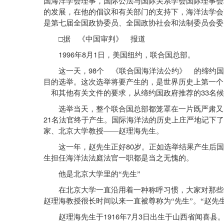
国海洋学会理事，国际公法与国际关系学会国际理事会
的发展，在他的倡议和有关部门的支持下，海洋法学会
是第七届全国政协委员、全国政协社会和法制委员会委
□据 《中国审判》 报道
1996
8
1
年
月
日，美国纽约，联合国总部。
98
这一天，
个 《联合国海洋法公约》 的缔约国
目的选举。这次选举将要产生的，是世界历史上第一个
33
和其他有关文件的要求，从缔约国政府推荐的
名候
选举当天，整个联合国总部都笼罩在一片既严肃又紧
21
名法官终于产生。国际海洋法的历史上庄严地记下了
家、北京大学教授——赵理海先生。
80
这一年，赵先生正好
岁。正如选举结果产生后国
生担任海洋法法庭法官一职都是当之无愧的。
他是北京大学里的“先生”
在北京大学一直沿用着一种称呼习惯，大家对那些学
赵理海教授很长时间以来一直被尊称为“先生”。“赵先
1916
7
3
赵理海先生于
年
月
日出生于山西省闻喜县。