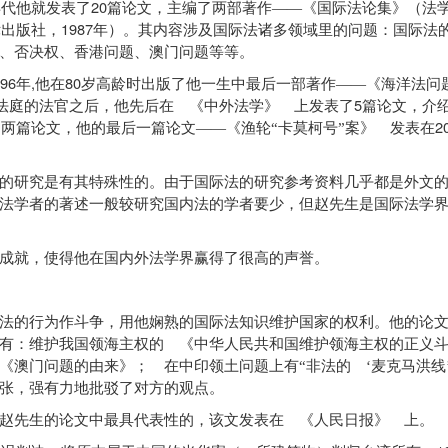
20
年代他就发表了
篇论文，主编了两部著作——《国际法论集》（法
1987
律出版社，
年）。其内容涉及国际法诸多领域里的问题：国际法
、否决权、香港问题、澳门问题等等。
96
,
80
年
他在
岁高龄时出版了他一生中最后一部著作——《海洋法问
5
法庭的法官之后，他先后在 《中外法学》 上发表了
篇论文，介
2
两篇论文，他的最后一篇论文——《渔轮“卡莫柯号”案》 发表在
研究是有其特殊性的。由于国际法的研究参考资料几乎都是外文的
法学者的著述一般较研究国内法的学者要少，但赵先生是国际法学
就，使得他在国内外法学界赢得了很高的声誉。
的行为作斗争，用他娴熟的国际法知识维护国家的权利。他的论文
中有：维护我国领海主权的 《中华人民共和国维护领海主权的正义
澳门问题的由来》； 在中印领土问题上有“非法的 ‘麦克马洪线’
张，强有力地批驳了对方的观点。
先生的论文中最具代表性的，该文发表在 《人民日报》 上。