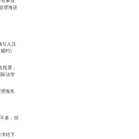
研究事业
赵理海还
场引人注
庭规约》
名投票，
国际法学
赵理海先
不多，但
海洋结下