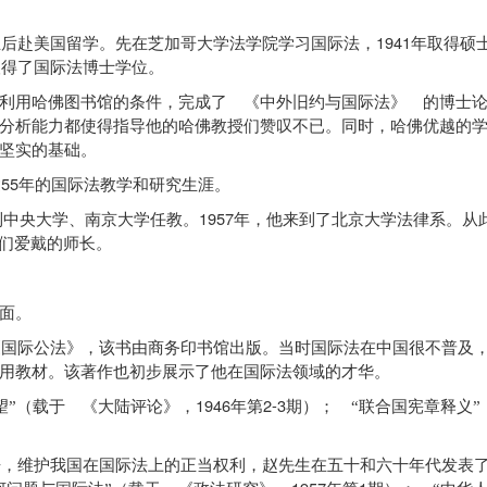
1941
业后赴美国留学。先在芝加哥大学法学院学习国际法，
年取得硕
取得了国际法博士学位。
用哈佛图书馆的条件，完成了 《中外旧约与国际法》 的博士论
分析能力都使得指导他的哈佛教授们赞叹不已。同时，哈佛优越的
坚实的基础。
55
达
年的国际法教学和研究生涯。
1957
到中央大学、南京大学任教。
年，他来到了北京大学法律系。从
他们爱戴的师长。
面。
《国际公法》，该书由商务印书馆出版。当时国际法在中国很不普及
用教材。该著作也初步展示了他在国际法领域的才华。
1946
2-3
望”（载于 《大陆评论》，
年第
期）； “联合国宪章释义
争，维护我国在国际法上的正当权利，赵先生在五十和六十年代发表