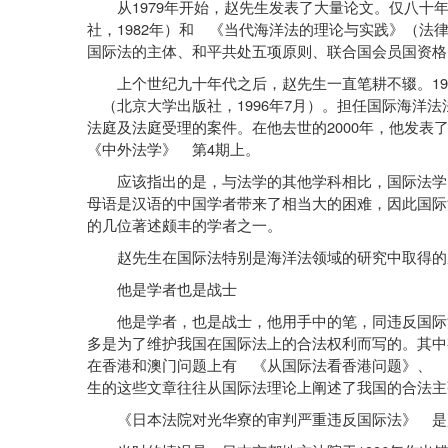
1979
从
年开始，赵先生发表了大量论文。仅八十
1982
社，
年）和 《当代海洋法的理论与实践》（法
国际法的主体、和平共处五项原则、联合国会员国资格
19
上个世纪九十年代之后，赵先生一直笔耕不辍。
1996
7
（北京大学出版社，
年
月）。担任国际海洋法
2000
法庭及法庭受理的案件。在他去世的
年，他发表了
4
《中外法学》 第
期上。
应该指出的是，与法学的其他学科相比，国际法学的
母语是汉语的中国学者带来了相当大的困难，因此国际
的几位著述颇丰的学者之一。
赵先生在国际法特别是海洋法领域的研究中取得的成
他是学者也是战士
他是学者，也是战士，他用手中的笔，同违反国际法
多是为了维护我国在国际法上的合法权利而写的。其
在香港和澳门问题上有 《从国际法看香港问题》、 《
生的这些文章往往从国际法理论上阐述了我国的合法主
《日本法院对光华寮的审判严重违反国际法》 是赵