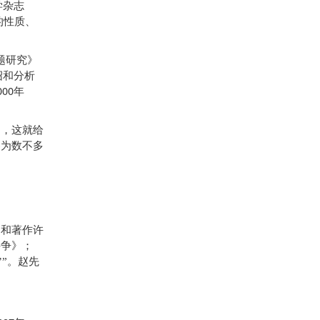
学杂志
的性质、
题研究》
绍和分析
000
年
，这就给
界为数不多
和著作许
斗争》；
”。赵先