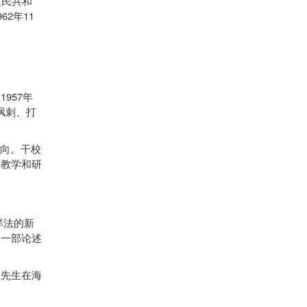
人民共和
962
11
年
1957
从
年
讽刺、打
向。干校
的教学和研
洋法的新
第一部论述
先生在海