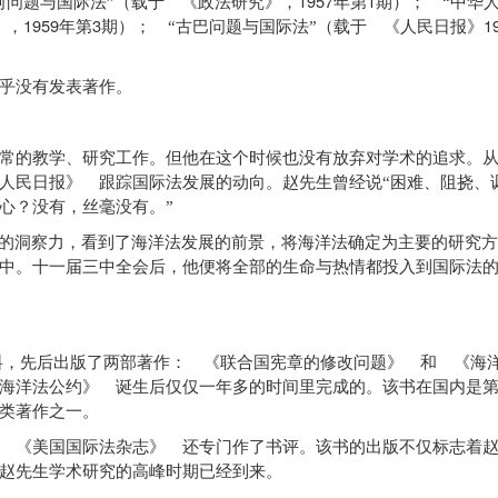
1957
1
河问题与国际法”（载于 《政法研究》，
年第
期）； “中华
1959
3
1
》，
年第
期）； “古巴问题与国际法”（载于 《人民日报》
乎没有发表著作。
的教学、研究工作。但他在这个时候也没有放弃对学术的追求。
人民日报》 跟踪国际法发展的动向。赵先生曾经说“困难、阻挠、
心？没有，丝毫没有。”
的洞察力，看到了海洋法发展的前景，将海洋法确定为主要的研究方
中。十一届三中全会后，他便将全部的生命与热情都投入到国际法
料，先后出版了两部著作： 《联合国宪章的修改问题》 和 《海
海洋法公约》 诞生后仅仅一年多的时间里完成的。该书在国内是
类著作之一。
《美国国际法杂志》 还专门作了书评。该书的出版不仅标志着赵
赵先生学术研究的高峰时期已经到来。