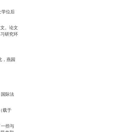
士学位后
文。论文
学习研究环
此，燕园
，国际法
”（载于
了一些与