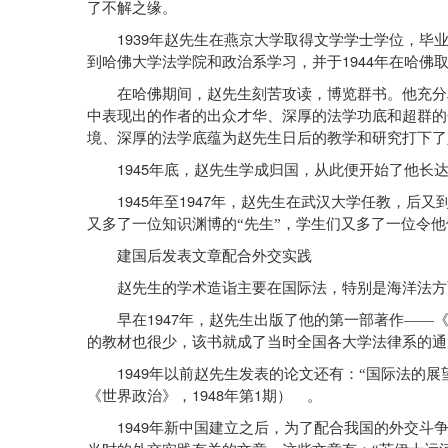
了不解之缘。
1939
年赵先生在燕京大学取得文学学士学位，毕
1944
到哈佛大学法学院和政治系学习，并于
年在哈佛
在哈佛期间，赵先生刻苦攻读，博览群书。他充分利
中表现出的作者的出众才华、深厚的法学功底和超群的
境、深厚的法学底蕴为赵先生日后的教学和研究打下了
1945
年底，赵先生学成归国，从此便开始了他长
1945
1947
年至
年，赵先生在武汉大学任教，后又
又多了一位知识渊博的“先生”，学生们又多了一位令
建国后发表文章配合外交实践
赵先生的学术造诣主要在国际法，特别是海洋法方
1947
早在
年，赵先生出版了他的第一部著作——
的教材也很少，该书就成了当时全国各大学法律系的通
1949
年以前赵先生发表的论文还有：“国际法的展
1948
1
《世界政治》，
年第
期） 。
1949
年新中国建立之后，为了配合我国的外交斗