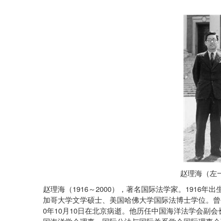
赵理海（左
1916
2000
1916
赵理海（
～
），著名国际法学家。
年出
加哥大学文学硕士、美国哈佛大学国际法博士学位。曾
0
10
10
年
月
日在北京病逝。他历任中国海洋法学会副会