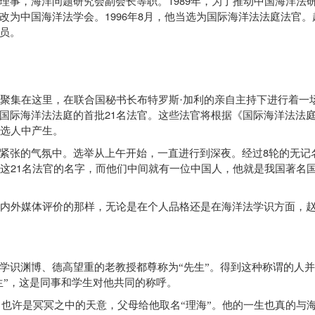
1989
理事，海洋问题研究会副会长等职。
年，为了推动中国海洋法
1996
8
改为中国海洋法学会。
年
月，他当选为国际海洋法法庭法官。
员。
聚集在这里，在联合国秘书长布特罗斯·加利的亲自主持下进行着一
21
国际海洋法法庭的首批
名法官。这些法官将根据《国际海洋法法
选人中产生。
8
张的气氛中。选举从上午开始，一直进行到深夜。经过
轮的无记
21
这
名法官的名字，而他们中间就有一位中国人，他就是我国著名
内外媒体评价的那样，无论是在个人品格还是在海洋法学识方面，
识渊博、德高望重的老教授都尊称为“先生”。得到这种称谓的人并
生”，这是同事和学生对他共同的称呼。
也许是冥冥之中的天意，父母给他取名“理海”。他的一生也真的与