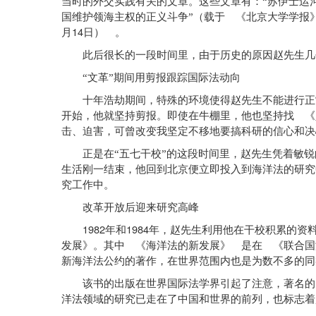
当时的外交实践有关的文章。这些文章有：“苏伊士运
国维护领海主权的正义斗争”（载于 《北京大学学报
14
月
日） 。
此后很长的一段时间里，由于历史的原因赵先生几
“文革”期间用剪报跟踪国际法动向
十年浩劫期间，特殊的环境使得赵先生不能进行正常
开始，他就坚持剪报。即使在牛棚里，他也坚持找 《
击、迫害，可曾改变我坚定不移地要搞科研的信心和决
正是在“五七干校”的这段时间里，赵先生凭着敏锐
生活刚一结束，他回到北京便立即投入到海洋法的研究
究工作中。
改革开放后迎来研究高峰
1982
1984
年和
年，赵先生利用他在干校积累的资
发展》。其中 《海洋法的新发展》 是在 《联合国
新海洋法公约的著作，在世界范围内也是为数不多的同
该书的出版在世界国际法学界引起了注意，著名的 
洋法领域的研究已走在了中国和世界的前列，也标志着