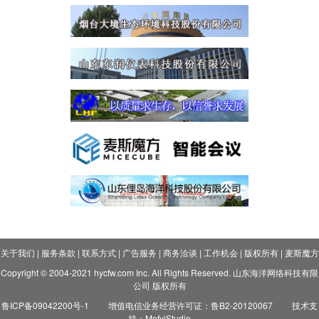
关于我们
|
服务条款
|
联系方式
|
广告服务
|
商务洽谈
|
工作机会
|
版权所有
|
麦斯魔方
Copyright © 2004-2021 hycfw.com Inc. All Rights Reserved. 山东海洋网络科技有限
公司 版权所有
鲁ICP备09042200号-1
增值电信业务经营许可证：鲁B2-20120067
技术支
持：MofyiStudio