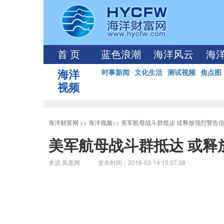
首 页
蓝色浪潮
海洋风云
海
海洋
时事新闻
文化生活
测试视频
焦点图
视频
海洋财富网
>>
海洋视频
>>
美军航母战斗群抵达 或释放强烈警告
美军航母战斗群抵达 或释
来源:凤凰网 发布时间：2016-03-14 15:07:38