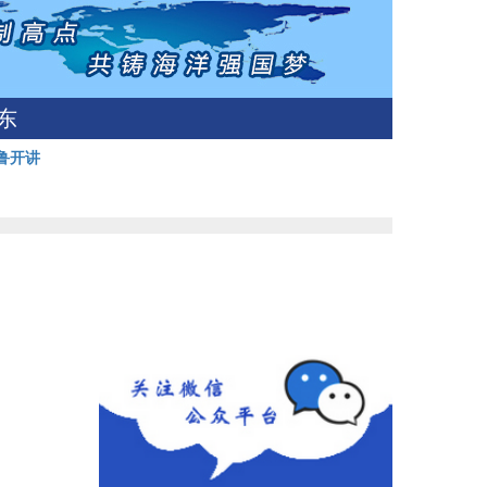
东
鲁开讲