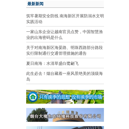
最新新闻
筑牢暑期安全防线 南海新区开展防溺水文明
实践活动
一家山东企业让越南官员点赞，中国智慧渔
业的出海密码是什么
关于对南海新区海晏路、明珠西路部分路段
实行限制通行交通管理措施的通告
夏日南海：水清草盛白鹭翩飞
此生必去！烟台藏着一座风景绝美的顶级海
岛