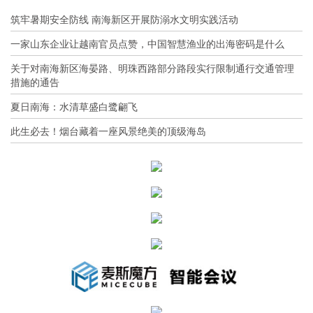
筑牢暑期安全防线 南海新区开展防溺水文明实践活动
一家山东企业让越南官员点赞，中国智慧渔业的出海密码是什么
关于对南海新区海晏路、明珠西路部分路段实行限制通行交通管理
措施的通告
夏日南海：水清草盛白鹭翩飞
此生必去！烟台藏着一座风景绝美的顶级海岛