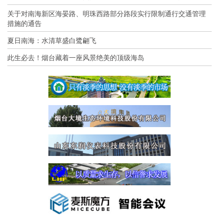
关于对南海新区海晏路、明珠西路部分路段实行限制通行交通管理
措施的通告
夏日南海：水清草盛白鹭翩飞
此生必去！烟台藏着一座风景绝美的顶级海岛