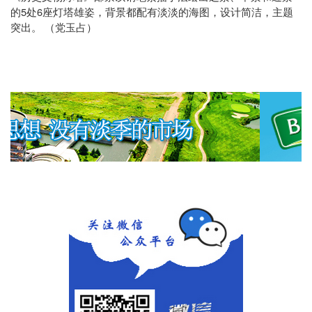
5
6
的
处
座灯塔雄姿，背景都配有淡淡的海图，设计简洁，主题
突出。
（党玉占）