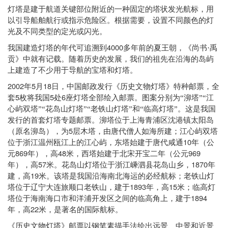
灯塔是建于航道关键部位附近的一种固定的塔状发光航标，用
以引导船舶航行或指示危险区。根据需要，设置不同颜色的灯
光及不同类型的定光或闪光。
4000
我国建造灯塔的年代可追溯到
多年前的夏王朝，《尚书·禹
贡》中就有记载。随着历史的发展，我们的祖先在沿海的岛屿
上建造了不少用于导航的宝塔和灯塔。
2002
5
18
年
月
日，中国邮政发行《历史文物灯塔》特种邮票，全
5
5
6
套
枚将我国
处
座灯塔全部绘入邮票。图案分别为“泖塔”“江
心屿双塔”“花岛山灯塔”“老铁山灯塔”和“临高灯塔”。这是我国
发行的首套灯塔专题邮票。泖塔位于上海青浦区沈港镇太阳岛
5
（原名泖岛），为
层木塔，由唐代僧人如海所建；江心屿双塔
10
位于浙江温州瓯江上的江心屿，东塔始建于唐代咸通
年（公
869
48
969
元
年），高
米，西塔始建于北宋开宝二年（公元
57
1870
年），高
米。花岛山灯塔位于浙江嵊泗县花岛山乡，
年
19
建，高
米。该塔是我国沿海南北海运的必经航标；老铁山灯
1893
15
塔位于辽宁大连旅顺口老铁山，建于
年，高
米；临高灯
1894
塔位于海南海口市和洋浦开发区之间的临高角上，建于
22
年，高
米，是著名的国际航标。
《历史文物灯塔》邮票以钢笔素描手法绘出远景、中景和近景