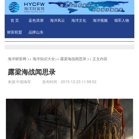
首 页
蓝色浪潮
海洋风云
海洋文化
海洋视频
领军人物
财富联盟
品牌山东
海洋财富网
>>
海洋知识大全
>>
露梁海战闻思录
>> 正文内容
露梁海战闻思录
来源:中国海军 发布时间：2015-12-23 11:58:52