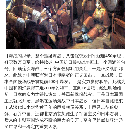
450
【海战闻思录】整个露梁海战，共击沉焚毁日军舰船
余艘，
6
歼灭数万日军，给持续
年中国抗日援朝战争画上一个圆满的句
号。回顾这次海战，三个方面值得我们关注：一是正义战胜邪
恶。此战是中朝联军对日本侵略者的正义回击，一旦战败，日
500
本全面侵华战争将提前
年爆发。二是实力赢得和平。此战为
200
18
中国和朝鲜赢得了近
年的和平。直到
世纪，经过明治维
新，日本的实力才得以恢复，并重新燃起战火。三是日本军国
主义就此开始。虽然在这场海战中日本战败，但日本自此结束
了从汉代以来对华近千年的臣服朝贡关系，丰臣秀吉征服朝
鲜、吞并中国、迁都北京的妄想催生了军国主义和日本右翼，
后来给中朝两国造成不断的巨大的伤害，至今仍是威胁亚洲乃
至世界和平稳定的重要因素。