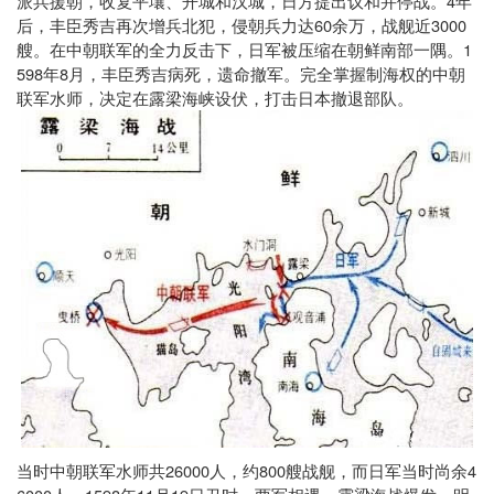
4
派兵援朝，收复平壤、开城和汉城，日方提出议和并停战。
年
60
3000
后，丰臣秀吉再次增兵北犯，侵朝兵力达
余万，战舰近
1
艘。在中朝联军的全力反击下，日军被压缩在朝鲜南部一隅。
598
8
年
月，丰臣秀吉病死，遗命撤军。完全掌握制海权的中朝
联军水师，决定在露梁海峡设伏，打击日本撤退部队。
26000
800
4
当时中朝联军水师共
人，约
艘战舰，而日军当时尚余