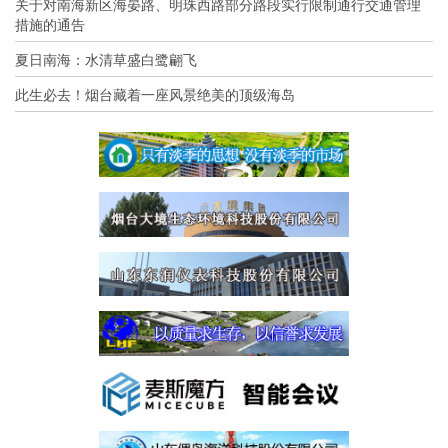
关于对南海新区海晏路、明珠西路部分路段实行限制通行交通管理
措施的通告
夏日南海：水清草盛白鹭翩飞
此生必去！烟台藏着一座风景绝美的顶级海岛