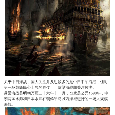
关于中日海战，国人关注并反思较多的是中日甲午海战，但对
另一场鼓舞民心士气的胜仗——露梁海战却关注较少。
1598
露梁海战是明朝万历二十六年十一月，也就是公元
年，中
朝两国水师和日本水师在朝鲜半岛以西海域进行的一场大规模
海战。