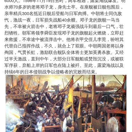
6000
1598
11
19
人。
年
月
日丑时，两军相遇，露梁海战爆发。明
70
水师
多岁的老将邓子龙，身先士卒。在座舰被日舰包围后，
300
亲率精兵
名抵近日舰后登船与日军肉搏。中朝将士同仇敌
40
忾，激战一夜，日军损失战船
余艘。邓子龙的旗舰一马当
先，不幸被火箭击中，老将邓子龙顽强战斗到最后一口气，壮
烈牺牲。朝军将领李舜臣发现邓子龙的旗舰起火燃烧，立即赶
来救援，不幸途中被流弹击中。他将衣甲交侄儿李莞，吩咐其
代替自己指挥作战，不久，就合上了双眼。中朝两国老将以身
殉国，气贯长虹，激励联合舰队全体将士更加英勇杀敌。又经
过半天激战，直到中午，大部分日军舰船或焚毁沉没，或被联
军俘获，弃船上岸的日军也在陆上被歼。至此，露梁海战以及
6
持续
年的日本侵朝战争以侵略者的完败而结束。