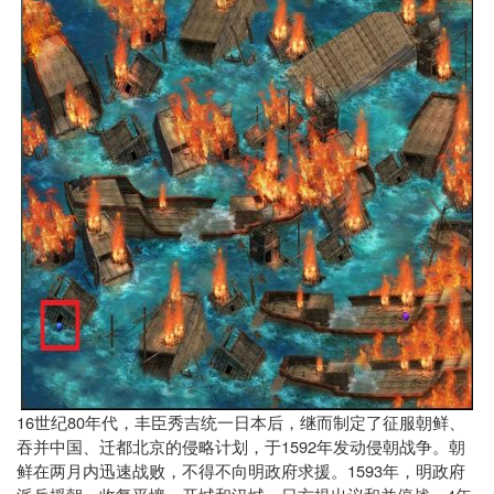
16
80
世纪
年代，丰臣秀吉统一日本后，继而制定了征服朝鲜、
1592
吞并中国、迁都北京的侵略计划，于
年发动侵朝战争。朝
1593
鲜在两月内迅速战败，不得不向明政府求援。
年，明政府