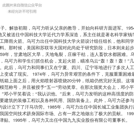
195
次子。解放初期，乌可力听从父亲的教导，开始向科研方面进军。
他又被送往中国科技大学近代力学系深造，系主任就是著名科学家钱
工降雨火箭。乌可力出任中国科技大学火箭设计组任组长，他和同
料。那时候，美国和苏联等大国对此尚处于研究阶段，日本则未起
59
年，甘肃地区大旱，天地龟裂，庄稼干枯，连人畜饮水都困难。
，乌可力和学生们抓住机会，支起火箭，瞄准乌云“轰！轰！轰！”
。此后，乌可力和同事们又在宁夏、四川、辽宁等地进行了多次人
1974
上变成了现实。
年，乌可力异常艰苦的条件下，克服重重困难
20
纸箱上面之后，用火焰喷射器喷烧
分钟，纸箱仍然完好无损。这
模范称号，并且被授予“五一”劳动奖章。在那次颁奖大会上，邓小
。”邓小平笑着说：“我认识他。”后来，乌可力发明的这种高强度的
要建筑的装修工程以及各种民用、国防装备上。此外，乌可力还参
1985
的设计立下了汗马功劳。
年，乌可力出任中国长城工业集团执行
199
我国空间技术跻身国际市场、占有一席之地做出了极大的贡献。
1995
津贴。
年，乌可力又出任中国九九实业股份有限公司董事长。