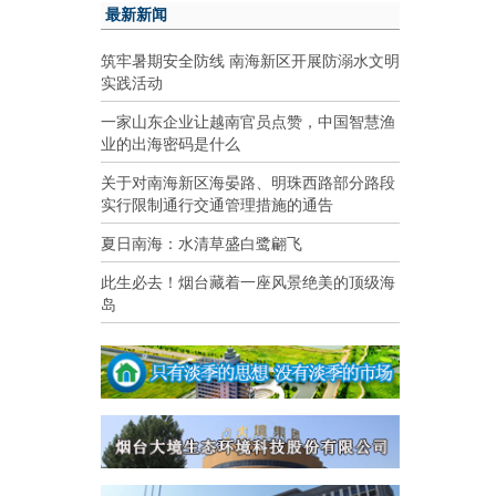
最新新闻
筑牢暑期安全防线 南海新区开展防溺水文明
实践活动
一家山东企业让越南官员点赞，中国智慧渔
业的出海密码是什么
关于对南海新区海晏路、明珠西路部分路段
实行限制通行交通管理措施的通告
夏日南海：水清草盛白鹭翩飞
此生必去！烟台藏着一座风景绝美的顶级海
岛