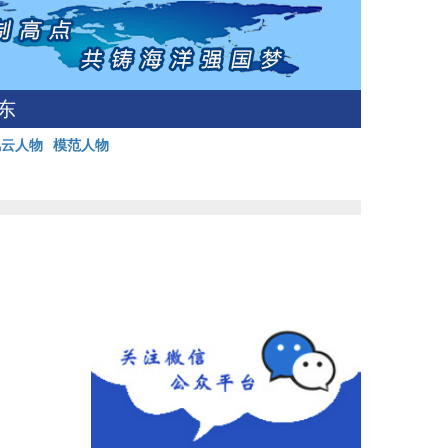
东
风云人物
模范人物