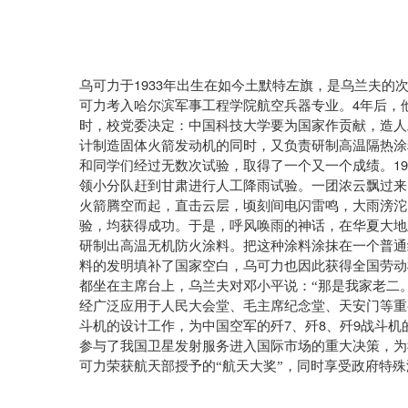
1933
乌可力于
年出生在如今土默特左旗，是乌兰夫的
4
可力考入哈尔滨军事工程学院航空兵器专业。
年后，
时，校党委决定：中国科技大学要为国家作贡献，造人
计制造固体火箭发动机的同时，又负责研制高温隔热涂
19
和同学们经过无数次试验，取得了一个又一个成绩。
领小分队赶到甘肃进行人工降雨试验。一团浓云飘过来
火箭腾空而起，直击云层，顷刻间电闪雷鸣，大雨滂沱
验，均获得成功。于是，呼风唤雨的神话，在华夏大地
研制出高温无机防火涂料。把这种涂料涂抹在一个普通
料的发明填补了国家空白，乌可力也因此获得全国劳动
都坐在主席台上，乌兰夫对邓小平说：“那是我家老二
经广泛应用于人民大会堂、毛主席纪念堂、天安门等重
7
8
9
斗机的设计工作，为中国空军的歼
、歼
、歼
战斗机
参与了我国卫星发射服务进入国际市场的重大决策，为
可力荣获航天部授予的“航天大奖”，同时享受政府特殊