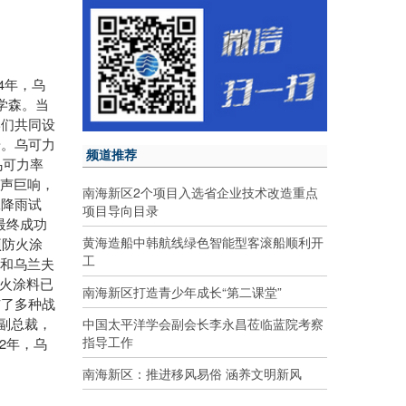
4
年，乌
学森。当
学们共同设
步。乌可力
频道推荐
乌可力率
几声巨响，
南海新区2个项目入选省企业技术改造重点
工降雨试
项目导向目录
最终成功
黄海造船中韩航线绿色智能型客滚船顺利开
项防火涂
工
平和乌兰夫
防火涂料已
南海新区打造青少年成长“第二课堂”
与了多种战
中国太平洋学会副会长李永昌莅临蓝院考察
副总裁，
指导工作
2
年，乌
南海新区：推进移风易俗 涵养文明新风