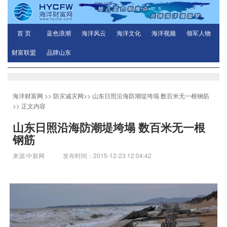
首 页
蓝色浪潮
海洋风云
海洋文化
海洋视频
领军人物
财富联盟
品牌山东
海洋财富网
>>
防灾减灾网
>>
山东日照沿海防潮堤垮塌 数百米无一根钢筋
>> 正文内容
山东日照沿海防潮堤垮塌 数百米无一根
钢筋
来源:中新网 发布时间：2015-12-23 12:04:42