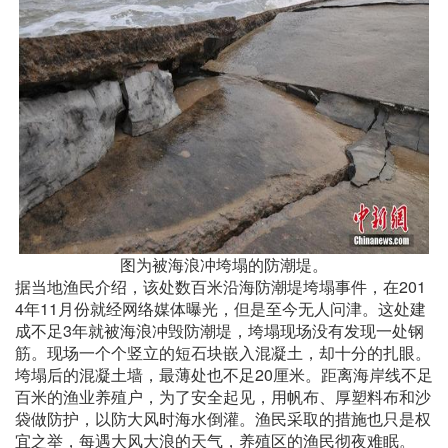
图为被海浪冲垮塌的防潮堤。
据当地渔民介绍，该处数百米沿海防潮堤垮塌事件，在201
4年11月份就经网络媒体曝光，但是至今无人问津。这处建
成不足3年就被海浪冲毁防潮堤，垮塌现场没有发现一处钢
筋。现场一个个竖立的短石块嵌入混凝土，却十分的扎眼。
垮塌后的混凝土墙，最薄处也不足20厘米。距离海岸线不足
百米的渔业养殖户，为了安全起见，用帆布、厚塑料布和沙
袋做防护，以防大风时海水倒灌。渔民采取的措施也只是权
宜之举，每遇大风大浪的天气，养殖区的渔民彻夜难眠。