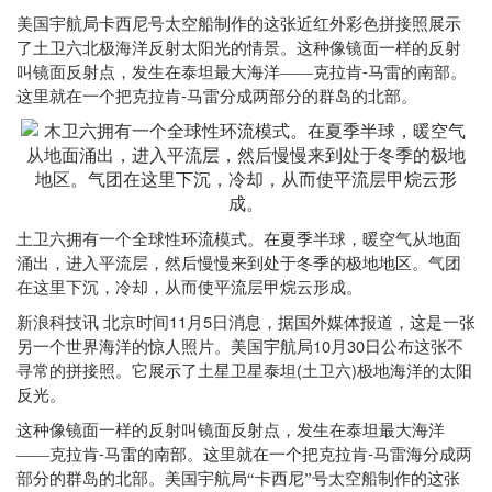
美国宇航局卡西尼号太空船制作的这张近红外彩色拼接照展示
了土卫六北极海洋反射太阳光的情景。这种像镜面一样的反射
-
叫镜面反射点，发生在泰坦最大海洋——克拉肯
马雷的南部。
-
这里就在一个把克拉肯
马雷分成两部分的群岛的北部。
土卫六拥有一个全球性环流模式。在夏季半球，暖空气从地面
涌出，进入平流层，然后慢慢来到处于冬季的极地地区。气团
在这里下沉，冷却，从而使平流层甲烷云形成。
11
5
新浪科技讯
北京时间
月
日消息，据国外媒体报道，这是一张
10
30
另一个世界海洋的惊人照片。美国宇航局
月
日公布这张不
(
)
寻常的拼接照。它展示了土星卫星泰坦
土卫六
极地海洋的太阳
反光。
这种像镜面一样的反射叫镜面反射点，发生在泰坦最大海洋
-
-
——克拉肯
马雷的南部。这里就在一个把克拉肯
马雷海分成两
部分的群岛的北部。美国宇航局“卡西尼”号太空船制作的这张