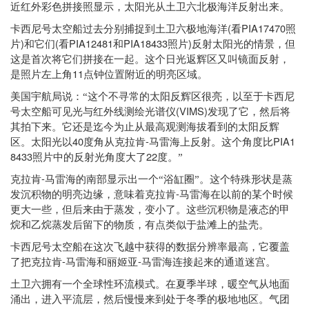
近红外彩色拼接照显示，太阳光从土卫六北极海洋反射出来。
(
PIA17470
卡西尼号太空船过去分别捕捉到土卫六极地海洋
看
照
)
(
PIA12481
PIA18433
)
片
和它们
看
和
照片
反射太阳光的情景，但
这是首次将它们拼接在一起。这个日光返辉区又叫镜面反射，
11
是照片左上角
点钟位置附近的明亮区域。
美国宇航局说：“这个不寻常的太阳反辉区很亮，以至于卡西尼
(VIMS)
号太空船可见光与红外线测绘光谱仪
发现了它，然后将
其拍下来。它还是迄今为止从最高观测海拔看到的太阳反辉
40
-
PIA1
区。太阳光以
度角从克拉肯
马雷海上反射。这个角度比
8433
22
照片中的反射光角度大了
度。”
-
克拉肯
马雷海的南部显示出一个“浴缸圈”。这个特殊形状是蒸
-
发沉积物的明亮边缘，意味着克拉肯
马雷海在以前的某个时候
更大一些，但后来由于蒸发，变小了。这些沉积物是液态的甲
烷和乙烷蒸发后留下的物质，有点类似于盐滩上的盐壳。
卡西尼号太空船在这次飞越中获得的数据分辨率最高，它覆盖
-
-
了把克拉肯
马雷海和丽姬亚
马雷海连接起来的通道迷宫。
土卫六拥有一个全球性环流模式。在夏季半球，暖空气从地面
涌出，进入平流层，然后慢慢来到处于冬季的极地地区。气团