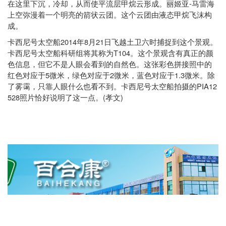
-
在这里下沉，冷却，从而使平流层甲烷云形成。丽姬亚
马雷海
上空弥漫着一个明亮的箭状云团。这个云团由液态甲烷飞沫构
成。
2014
8
21
卡西尼号太空船
年
月
日飞越土卫六时捕捉到这个景观。
T104
卡西尼号太空船科研组将其称为
。这个景观含有真正的颜
色信息，但它不是人眼会看到的自然色。这张彩色拼接照中的
5
2
1.3
红色对应于
微米，绿色对应于
微米，蓝色对应于
微米。除
PIA12
了雾霭，只靠人眼什么也看不到。卡西尼号太空船拍摄的
528
(
)
照片恰好说明了这一点。
孝文