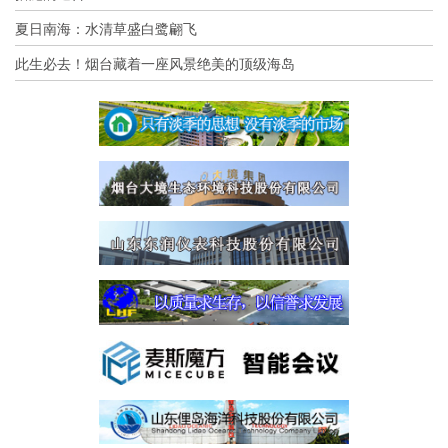
夏日南海：水清草盛白鹭翩飞
此生必去！烟台藏着一座风景绝美的顶级海岛