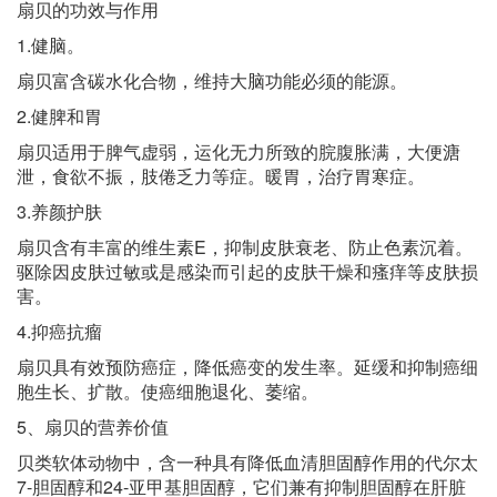
扇贝的功效与作用
1.健脑。
扇贝富含碳水化合物，维持大脑功能必须的能源。
2.健脾和胃
扇贝适用于脾气虚弱，运化无力所致的脘腹胀满，大便溏
泄，食欲不振，肢倦乏力等症。暖胃，治疗胃寒症。
3.养颜护肤
扇贝含有丰富的维生素E，抑制皮肤衰老、防止色素沉着。
驱除因皮肤过敏或是感染而引起的皮肤干燥和瘙痒等皮肤损
害。
4.抑癌抗瘤
扇贝具有效预防癌症，降低癌变的发生率。延缓和抑制癌细
胞生长、扩散。使癌细胞退化、萎缩。
5、扇贝的营养价值
贝类软体动物中，含一种具有降低血清胆固醇作用的代尔太
7-胆固醇和24-亚甲基胆固醇，它们兼有抑制胆固醇在肝脏