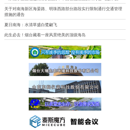
关于对南海新区海晏路、明珠西路部分路段实行限制通行交通管理
措施的通告
夏日南海：水清草盛白鹭翩飞
此生必去！烟台藏着一座风景绝美的顶级海岛