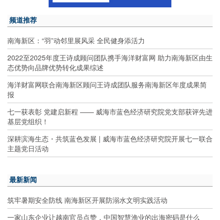
频道推荐
南海新区：“羽”动邻里展风采 全民健身添活力
2022至2025年度王诗成顾问团队携手海洋财富网 助力南海新区由生
态优势向品牌优势转化成果综述
海洋财富网联合南海新区顾问王诗成团队服务南海新区年度成果简
报
七一获表彰 党建启新程 —— 威海市蓝色经济研究院党支部获评先进
基层党组织！
深耕滨海生态・共筑蓝色发展 | 威海市蓝色经济研究院开展七一联合
主题党日活动
最新新闻
筑牢暑期安全防线 南海新区开展防溺水文明实践活动
一家山东企业让越南官员点赞，中国智慧渔业的出海密码是什么