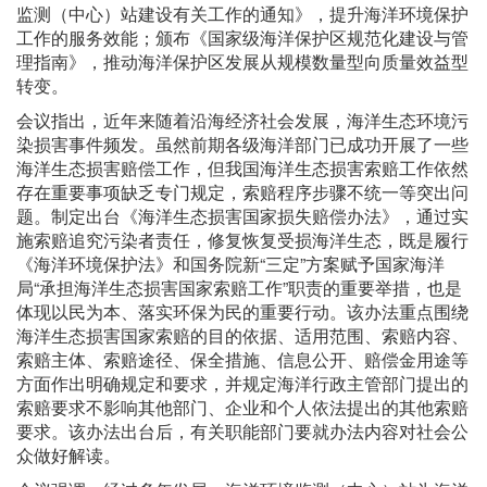
监测（中心）站建设有关工作的通知》，提升海洋环境保护
工作的服务效能；颁布《国家级海洋保护区规范化建设与管
理指南》，推动海洋保护区发展从规模数量型向质量效益型
转变。
会议指出，近年来随着沿海经济社会发展，海洋生态环境污
染损害事件频发。虽然前期各级海洋部门已成功开展了一些
海洋生态损害赔偿工作，但我国海洋生态损害索赔工作依然
存在重要事项缺乏专门规定，索赔程序步骤不统一等突出问
题。制定出台《海洋生态损害国家损失赔偿办法》，通过实
施索赔追究污染者责任，修复恢复受损海洋生态，既是履行
《海洋环境保护法》和国务院新“三定”方案赋予国家海洋
局“承担海洋生态损害国家索赔工作”职责的重要举措，也是
体现以民为本、落实环保为民的重要行动。该办法重点围绕
海洋生态损害国家索赔的目的依据、适用范围、索赔内容、
索赔主体、索赔途径、保全措施、信息公开、赔偿金用途等
方面作出明确规定和要求，并规定海洋行政主管部门提出的
索赔要求不影响其他部门、企业和个人依法提出的其他索赔
要求。该办法出台后，有关职能部门要就办法内容对社会公
众做好解读。