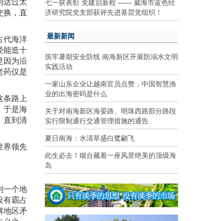
到达过太
七一获表彰 党建启新程 —— 威海市蓝色经
交换，直
济研究院党支部获评先进基层党组织！
最新新闻
古代海洋
经能造十
筑牢暑期安全防线 南海新区开展防溺水文明
是因为沿
实践活动
老药仅是
一家山东企业让越南官员点赞，中国智慧渔
业的出海密码是什么
这条路上
，于是海
关于对南海新区海晏路、明珠西路部分路段
，直到清
实行限制通行交通管理措施的通告
夏日南海：水清草盛白鹭翩飞
世界领先
此生必去！烟台藏着一座风景绝美的顶级海
岛
到一个地
没有霸占
解地区矛