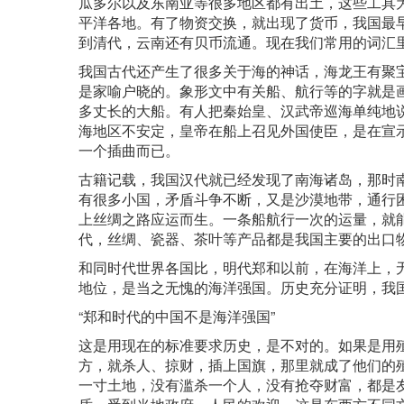
瓜多尔以及东南亚等很多地区都有出土，这些工具
平洋各地。有了物资交换，就出现了货币，我国最
到清代，云南还有贝币流通。现在我们常用的词汇里
我国古代还产生了很多关于海的神话，海龙王有聚
是家喻户晓的。象形文中有关船、航行等的字就是
多丈长的大船。有人把秦始皇、汉武帝巡海单纯地
海地区不安定，皇帝在船上召见外国使臣，是在宣
一个插曲而已。
古籍记载，我国汉代就已经发现了南海诸岛，那时
有很多小国，矛盾斗争不断，又是沙漠地带，通行
上丝绸之路应运而生。一条船航行一次的运量，就
代，丝绸、瓷器、茶叶等产品都是我国主要的出口
和同时代世界各国比，明代郑和以前，在海洋上，
地位，是当之无愧的海洋强国。历史充分证明，我
“郑和时代的中国不是海洋强国”
这是用现在的标准要求历史，是不对的。如果是用
方，就杀人、掠财，插上国旗，那里就成了他们的
一寸土地，没有滥杀一个人，没有抢夺财富，都是