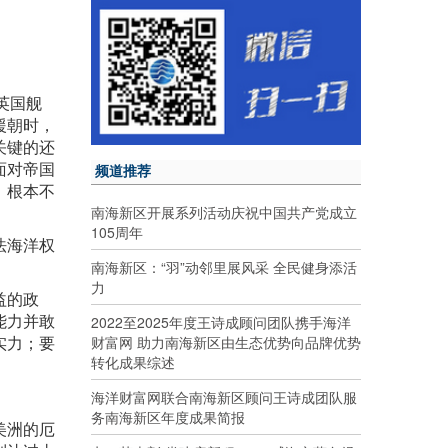
英国舰
援朝时，
关键的还
面对帝国
频道推荐
，根本不
南海新区开展系列活动庆祝中国共产党成立
105周年
法海洋权
南海新区：“羽”动邻里展风采 全民健身添活
力
益的政
能力并敢
2022至2025年度王诗成顾问团队携手海洋
实力；要
财富网 助力南海新区由生态优势向品牌优势
转化成果综述
海洋财富网联合南海新区顾问王诗成团队服
务南海新区年度成果简报
美洲的厄