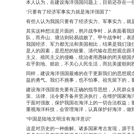
本人认为，在建设海洋强国问题上，目前还存在一
“只要有了经济军事实力就是海洋强国了”
有些人认为我国只要有了经济实力、军事实力，就
其实这种想法是片面的，鸦片战争时，从表面看我
队，而舟山、塘沽则轻易战败了。甲午战争时，表
我国经济、军力都无法和美国相比，结果是我们顶
是人的因素，是思想的较量。清代输在思想观念跟
主义、殖民主义的侵略，统治者用愚昧的闭关锁国
在乎割地、赔款，不关心人民生活，而抗美援朝则
同样，建设海洋强国最难的在于更新我们的思想观
益的勇气。我们不挑事，也不怕事。祖先留下的，
建设海洋强国首先要有正确的指导思想，人民群众
策、法律、法令要齐备并坚决执行，在维护国家海
于面对强敌，保护我国在海洋上的一切合法权益；
重视海洋科技，会管理海洋，认真保护好海洋，做
“中国是陆地文明没有海洋意识”
这是对历史的一种曲解。诸多国家考古发现，源于