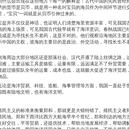
为什么会出现在这些地方？唯一的解释是：古代中国的先民曾经
早的货币是贝币，就是用一种名叫宝贝的海贝作为中间环节进行
，“宝贝”一词就是从贝币引伸过来的。
宝盆并不仅仅是神话，也证明人们清楚海里资源丰富，可见我国
画的海上场景，可见我国古代较早就有了海洋意识。春秋战国已
说成是为寻找长生不老药，这是不对的。他们视察沿海地区主要
示中国的主权，巡海的主要目的是政治、外交活动，寻找长生不
南海周边大部分地区还是部落社会。汉代开通了陆上丝绸之路，
困难，主要运输工具是骆驼，运量有限，远远满足不了外贸需要
能超过骆驼队全年的运量，成本也低，这就极大促进了海洋贸易
物品。
无论是海洋贸易、科技、造船、海事管理等方面，我国一直处于
国既有陆地文明，也有海洋文明。
殖民主义的标准来衡量郑和，那就更是大错特错了。殖民主义者
殖民地。郑和下西洋比西方大航海早半个世纪，郑和到达的地方
友好交往，平等贸易，还提供技术，帮助当地发展经济，帮助调