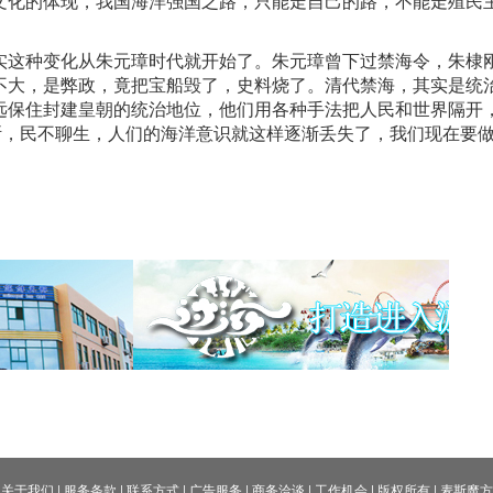
文化的体现，我国海洋强国之路，只能走自己的路，不能走殖民
实这种变化从朱元璋时代就开始了。朱元璋曾下过禁海令，朱棣
不大，是弊政，竟把宝船毁了，史料烧了。清代禁海，其实是统
远保住封建皇朝的统治地位，他们用各种手法把人民和世界隔开
断，民不聊生，人们的海洋意识就这样逐渐丢失了，我们现在要
关于我们
|
服务条款
|
联系方式
|
广告服务
|
商务洽谈
|
工作机会
|
版权所有
|
麦斯魔方