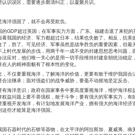
些认识误区，需要逐步廓清纠正，以凝聚共识。
是海洋强国了，就不会再受欺负。
国的GDP超过英国；在军事实力方面，广东、福建击退了来犯的
面看我国的经济、军力都超过日本，结果也失败了。相反，抗美
住了，胜了。可见经济、军事虽然是战争胜负的重要因素，但最
不上时代发展的步伐，用两千年一成不变的封建思想思考问题，
办法应对，他们唯一关心的是用一切手段维持封建皇朝统治稳定
胜在人的精神面貌有了根本性的变化。
念，不仅要重视海洋，了解海洋的价值，更要有敢于维护我国合
要合法继承；面对强盗们的战争威胁，要毫不动摇地坚定反击。
要有海洋意识；政府在国家事务中要高度重视海洋，维护海洋权
洋权益问题上要不畏强权，敢于斗争；要有强大的军事实力，有
要重视开发海洋，有计划地发展海洋产业，拥有强大的海洋经济
到这些才能算是海洋强国。
我国石器时代的石锛等器物，在太平洋的阿拉斯加、夏威夷、南