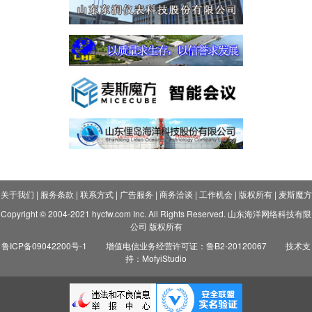
关于我们
|
服务条款
|
联系方式
|
广告服务
|
商务洽谈
|
工作机会
|
版权所有
|
麦斯魔方
Copyright © 2004-2021 hycfw.com Inc. All Rights Reserved. 山东海洋网络科技有限
公司 版权所有
鲁ICP备09042200号-1
增值电信业务经营许可证：鲁B2-20120067
技术支
持：MofyiStudio