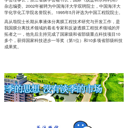
学会理事长，浙江省膜学会秘书长，国际《脱盐和水再利用》
2002
杂志编委。
年被聘为中国海洋大学双聘院士，中国海洋大
1995
5
学化学化工学院名誉院长。
年
月评选为中国工程院院士。
高从堦院士长期从事液体分离膜工程技术研究与开发工作，是
我国膜分离技术领域的着名专家和反渗透膜工程技术领域的开
10
拓者之一，他先后主持完成了国家级和省部级重点科技项目
1
10
多个，获得国家科技进步一等奖（第
位）和
多项省部级科技
成果奖。