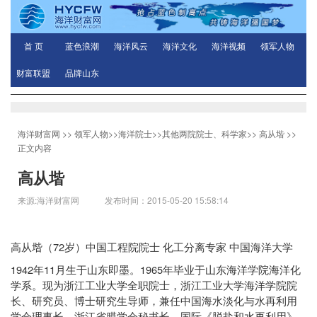
首 页
蓝色浪潮
海洋风云
海洋文化
海洋视频
领军人物
财富联盟
品牌山东
海洋财富网
>>
领军人物
>>
海洋院士
>>
其他两院院士、科学家
>>
高从堦
>>
正文内容
高从堦
来源:海洋财富网 发布时间：2015-05-20 15:58:14
72
高从堦（
岁）中国工程院院士
化工分离专家
中国海洋大学
1942
11
1965
年
月生于山东即墨。
年毕业于山东海洋学院海洋化
学系。现为浙江工业大学全职院士，浙江工业大学海洋学院院
长、研究员、博士研究生导师，兼任中国海水淡化与水再利用