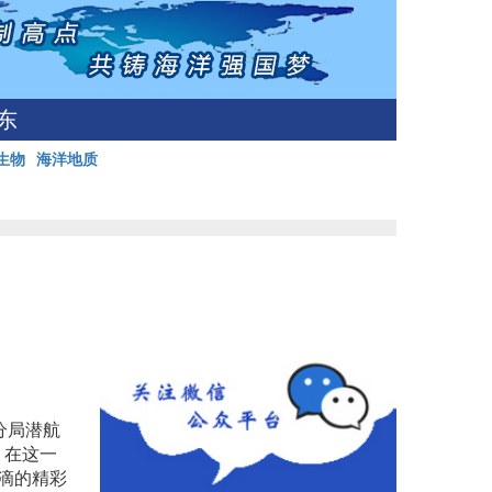
东
生物
海洋地质
分局潜航
。在这一
滴滴的精彩