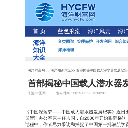
首 页
蓝色浪潮
海洋风云
海
海洋
鱼类图谱
管理保护
开发利用
综合知
知识
海洋地理
大全
海洋财富网
>>
海洋知识大全
>>
首部揭秘中国载人潜水器发展纪实
首部揭秘中国载人潜水器
来源:中国网 发布时间：2015-05-20 16:00:37
《中国深蓝梦——中国载人潜水器发展纪实》近日
员管理办公室原主任吉国，自2006年开始跟踪采
过程中，作者尽力采访和捕捉了中国第一批潜航学员、