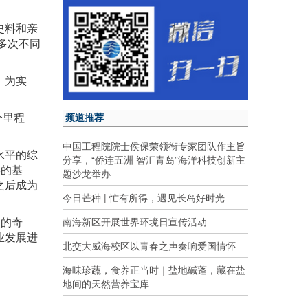
史料和亲
多次不同
，为实
个里程
频道推荐
中国工程院院士侯保荣领衔专家团队作主旨
水平的综
分享，“侨连五洲 智汇青岛”海洋科技创新主
实的基
题沙龙举办
之后成为
今日芒种 | 忙有所得，遇见长岛好时光
史的奇
南海新区开展世界环境日宣传活动
业发展进
北交大威海校区以青春之声奏响爱国情怀
海味珍蔬，食养正当时｜盐地碱蓬，藏在盐
地间的天然营养宝库