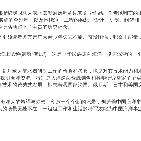
。
部揭秘我国载人潜水器发展历程的纪实文学作品。作者以翔实的
程实施的全过程，以及围绕这一工程的构想、设计、研制、组装和
科研活动留下了宝贵的历史记录。
是引领读者尤其是广大青少年矢志不渝、奋发图强，积蓄正能量
完成海上试验(简称“海试”)，这是中华民族走向海洋、挺进深蓝的一
，是对载人潜水器研制工作的检验和考验，也是对其技术能力和
国探测海洋资源，特别是大洋深海资源调查和科学研究奠定了坚
备技术的跨越式发展，标志着我国继法国、俄罗斯、日本和美国
国海洋人的希望与梦想，创造一个个新的记录，创造着中国海洋
人的场景无处不在。一组组工作和生活的特写浓缩为中国海洋事