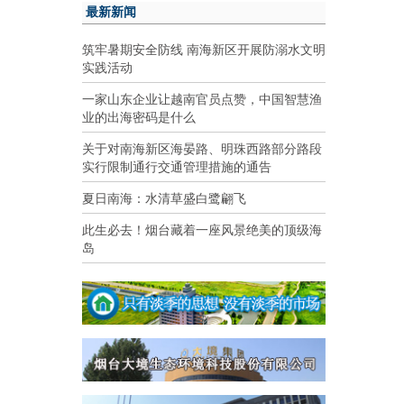
最新新闻
筑牢暑期安全防线 南海新区开展防溺水文明
实践活动
一家山东企业让越南官员点赞，中国智慧渔
业的出海密码是什么
关于对南海新区海晏路、明珠西路部分路段
实行限制通行交通管理措施的通告
夏日南海：水清草盛白鹭翩飞
此生必去！烟台藏着一座风景绝美的顶级海
岛