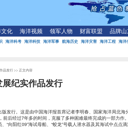
洋文化
海洋视频
领军人物
财富联盟
品牌山
识
海洋科考
海洋科技
海洋军事
航海历史
海洋灾害
海洋工程
海洋
作品发行
>> 正文内容
发展纪实作品发行
出版发行。这是由中国海洋报首席记者李明春、国家海洋局北海
访，前后经过7年多的时间，克服了多种困难最终完成的一部力作
“向阳红09”海试母船、“蛟龙”号载人潜水器及其海试中点点