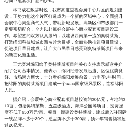
心商业配套项目签约仪式。
林书成在致辞时说，我市高度重视会展中心片区的规划建
设，正努力把这个片区打造成为一个新的区域中心，全面提升
会展中心周边商气人气，带动新城发展。高新区和市级部门一
定要密切配合，全力以赴抓好会展中心商业配套项目建设工
作。希望签约双方认真履约，以建设西南第一流的奥特莱斯、
打造绵阳科技城城市新名片为目标，全面协助推进项目建设，
促进项目早日建成，让广大市民早日感受到奥特莱斯项目带来
的新变化新生活。
王尤赛对绵阳给予奥特莱斯项目的关心支持表示感谢并介
绍了公司基本情况。他表示，绵阳经济发展迅速、区位优势良
3
好、市场潜力巨大，十分看好绵阳发展前景，力争花
年时间，
aaaa
把绵阳的奥特莱斯项目建成一个
国家级风景区，造福绵阳
人民。
20
2
据介绍，会展中心商业配套项目总投资约
亿元，占地约
10
亩，包括奥特莱斯、五星级酒店、海洋公园等项目，投资强
950
/
度不低于
万元
亩。项目一期建设奥特莱斯，建成后入驻国际
30
300
一线品牌不少于
个，总品牌不少于
家，预计年销售额将超
20
过
亿元。