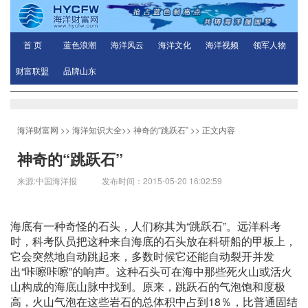
首 页
蓝色浪潮
海洋风云
海洋文化
海洋视频
领军人物
财富联盟
品牌山东
海洋财富网
>>
海洋知识大全
>>
神奇的“跳跃石”
>> 正文内容
神奇的“跳跃石”
来源:中国海洋报 发布时间：2015-05-20 16:02:59
海底有一种奇怪的石头，人们称其为“跳跃石”。远洋科考
时，科考队员把这种来自海底的石头放在科研船的甲板上，
它会突然地自动跳起来，多数时候它还能自动裂开并发
出“咔嚓咔嚓”的响声。这种石头可在海中那些死火山或活火
山构成的海底山脉中找到。原来，跳跃石的气泡饱和度极
高，火山气泡在这些岩石的总体积中占到18％，比普通固结