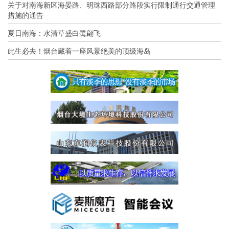
关于对南海新区海晏路、明珠西路部分路段实行限制通行交通管理
措施的通告
夏日南海：水清草盛白鹭翩飞
此生必去！烟台藏着一座风景绝美的顶级海岛