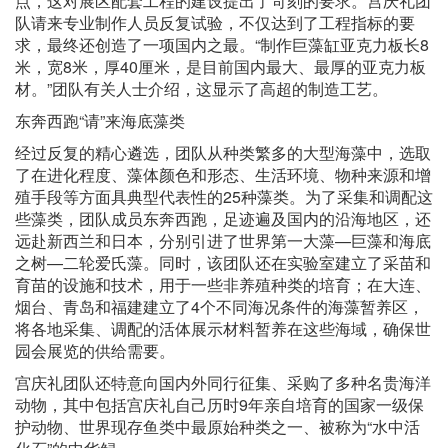
点，这对展区配套工程的建设提出了苛刻的要求。宫庆礼团
队请来专业制作人员反复试验，不仅达到了工程指标的要
求，最终还创造了一项国内之最。“制作巨藻缸亚克力板长8
米，宽8米，厚40厘米，是目前国内最大、最厚的亚克力板
材。”团队有关人士介绍，这显示了高超的制造工艺。
东奔西跑“请”来海底藻类
经过反复的精心遴选，团队从种类繁多的大型海藻中，选取
了在进化程度、藻体颜色和形态、生活环境、物种来源和增
殖手段等方面具典型代表性的25种藻类。为了采集和调配这
些藻类，团队成员东奔西跑，足迹遍及国内的沿海地区，还
远赴新西兰和日本，分别引进了世界第一大藻—巨藻和海底
之树—二轮爱氏藻。同时，该团队还在实验室建立了采苗和
育苗的设施和技术，用于一些非养殖种类的培育；在大连、
烟台、青岛和福建建立了4个不同海况条件的海藻暂养区，
将各地采集、调配的活体展示材料暂养在这些海域，确保世
园会展览的供给需要。
宫庆礼团队还特意向国内外同行征集、采购了多种名贵海洋
动物，其中包括宫庆礼自己历时9年亲自培育的国家一级保
护动物、世界现存鱼类中最原始种类之一、被称为“水中活