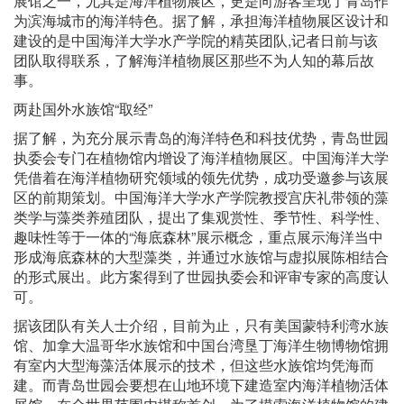
展馆之一，尤其是海洋植物展区，更是向游客呈现了青岛作
为滨海城市的海洋特色。据了解，承担海洋植物展区设计和
建设的是中国海洋大学水产学院的精英团队,记者日前与该
团队取得联系，了解海洋植物展区那些不为人知的幕后故
事。
两赴国外水族馆“取经”
据了解，为充分展示青岛的海洋特色和科技优势，青岛世园
执委会专门在植物馆内增设了海洋植物展区。中国海洋大学
凭借着在海洋植物研究领域的领先优势，成功受邀参与该展
区的前期策划。中国海洋大学水产学院教授宫庆礼带领的藻
类学与藻类养殖团队，提出了集观赏性、季节性、科学性、
趣味性等于一体的“海底森林”展示概念，重点展示海洋当中
形成海底森林的大型藻类，并通过水族馆与虚拟展陈相结合
的形式展出。此方案得到了世园执委会和评审专家的高度认
可。
据该团队有关人士介绍，目前为止，只有美国蒙特利湾水族
馆、加拿大温哥华水族馆和中国台湾垦丁海洋生物博物馆拥
有室内大型海藻活体展示的技术，但这些水族馆均凭海而
建。而青岛世园会要想在山地环境下建造室内海洋植物活体