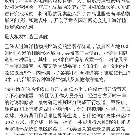
展馆，在全世界范围内堪称首创。为了摸索海洋植物馆的建
设和运营经验，宫庆礼先后两次奔赴美国和加拿大的水族馆
进行实地考察，将可取的元素融入到了青岛世园会海洋植物
展区的设计和建设中 ，开创了世界园艺博览会史上海洋植
物展览的先河。
最大板材打造巨藻缸
已经去过海洋植物展区游览的游客都知道，该展区占地100
0余平方米的椭圆形区域内，共设置了巨藻缸、小藻缸和隧
道缸三种展缸。其中，高8米的巨藻缸设置一个，内部展示
了巨藻和海带、裙带菜等大型褐藻；长3.8米、高1.9米的小
藻缸设置8个，内部展示了各类小型海洋藻类；隧道缸长近3
0米，内部展示各种海洋生物以及其他海洋植物。
“展区所在的场馆依山而建，高低不平，给设计和建设带来
了不小的难题。”该团队工作人员介绍，经过各方历时一年
的讨论和修改，最终确定将展区分隔成下行坡道、巨藻缸、
隧道缸和上行坡道四个小功能区，分别模拟潮间生境、海底
森林、沧海桑田和珊瑚世界等生境，各种缸体的总体积达20
00立方米。据介绍，控温、控光，并能进行水处理的封闭式
海水循环系统是展区的命脉，优美逼真的造景是展区的亮