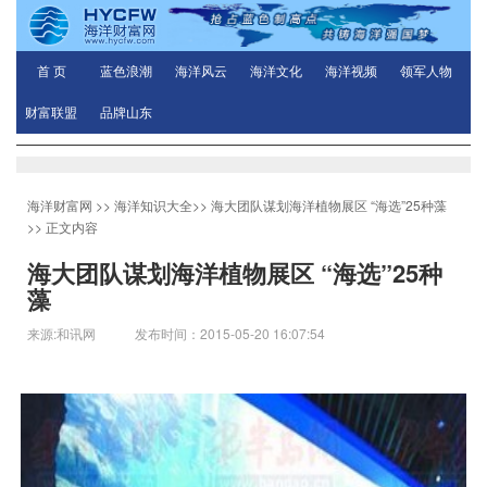
首 页
蓝色浪潮
海洋风云
海洋文化
海洋视频
领军人物
财富联盟
品牌山东
海洋财富网
>>
海洋知识大全
>>
海大团队谋划海洋植物展区 “海选”25种藻
>> 正文内容
海大团队谋划海洋植物展区 “海选”25种
藻
来源:和讯网 发布时间：2015-05-20 16:07:54