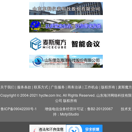
关于我们
|
服务条款
|
联系方式
|
广告服务
|
商务洽谈
|
工作机会
|
版权所有
|
麦斯魔方
Copyright © 2004-2021 hycfw.com Inc. All Rights Reserved. 山东海洋网络科技有限
公司 版权所有
鲁ICP备09042200号-1
增值电信业务经营许可证：鲁B2-20120067
技术支
持：MofyiStudio