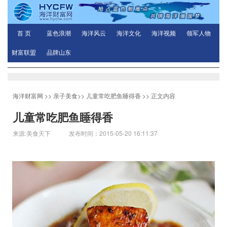
首 页
蓝色浪潮
海洋风云
海洋文化
海洋视频
领军人物
财富联盟
品牌山东
海洋财富网
>>
亲子美食
>>
儿童常吃肥鱼睡得香
>> 正文内容
儿童常吃肥鱼睡得香
来源:美食天下 发布时间：2015-05-20 16:11:37