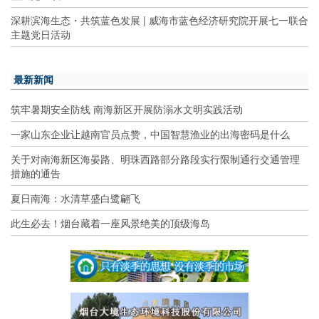
深耕滨海生态・共筑蓝色发展 | 威海市蓝色经济研究院开展七一联合
主题党日活动
最新新闻
筑牢暑期安全防线 南海新区开展防溺水文明实践活动
一家山东企业让越南官员点赞，中国智慧渔业的出海密码是什么
关于对南海新区海晏路、明珠西路部分路段实行限制通行交通管理
措施的通告
夏日南海：水清草盛白鹭翩飞
此生必去！烟台藏着一座风景绝美的顶级海岛