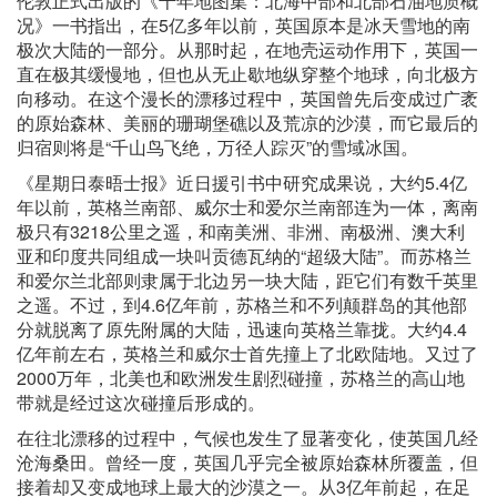
伦敦正式出版的《千年地图集：北海中部和北部石油地质概
况》一书指出，在5亿多年以前，英国原本是冰天雪地的南
极次大陆的一部分。从那时起，在地壳运动作用下，英国一
直在极其缓慢地，但也从无止歇地纵穿整个地球，向北极方
向移动。在这个漫长的漂移过程中，英国曾先后变成过广袤
的原始森林、美丽的珊瑚堡礁以及荒凉的沙漠，而它最后的
归宿则将是“千山鸟飞绝，万径人踪灭”的雪域冰国。
《星期日泰晤士报》近日援引书中研究成果说，大约5.4亿
年以前，英格兰南部、威尔士和爱尔兰南部连为一体，离南
极只有3218公里之遥，和南美洲、非洲、南极洲、澳大利
亚和印度共同组成一块叫贡德瓦纳的“超级大陆”。而苏格兰
和爱尔兰北部则隶属于北边另一块大陆，距它们有数千英里
之遥。不过，到4.6亿年前，苏格兰和不列颠群岛的其他部
分就脱离了原先附属的大陆，迅速向英格兰靠拢。大约4.4
亿年前左右，英格兰和威尔士首先撞上了北欧陆地。又过了
2000万年，北美也和欧洲发生剧烈碰撞，苏格兰的高山地
带就是经过这次碰撞后形成的。
在往北漂移的过程中，气候也发生了显著变化，使英国几经
沧海桑田。曾经一度，英国几乎完全被原始森林所覆盖，但
接着却又变成地球上最大的沙漠之一。从3亿年前起，在足