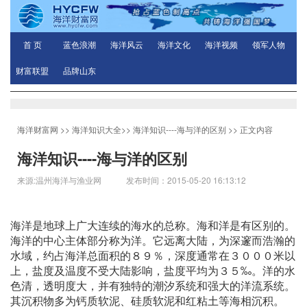
首 页
蓝色浪潮
海洋风云
海洋文化
海洋视频
领军人物
财富联盟
品牌山东
海洋财富网
>>
海洋知识大全
>>
海洋知识----海与洋的区别
>> 正文内容
海洋知识----海与洋的区别
来源:温州海洋与渔业网 发布时间：2015-05-20 16:13:12
海洋是地球上广大连续的海水的总称。海和洋是有区别的。
海洋的中心主体部分称为洋。它远离大陆，为深邃而浩瀚的
水域，约占海洋总面积的８９％，深度通常在３０００米以
上，盐度及温度不受大陆影响，盐度平均为３５‰。洋的水
色清，透明度大，并有独特的潮汐系统和强大的洋流系统。
其沉积物多为钙质软泥、硅质软泥和红粘土等海相沉积。