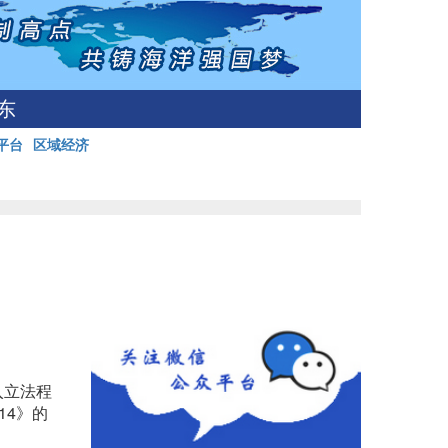
东
平台
区域经济
入立法程
14》的