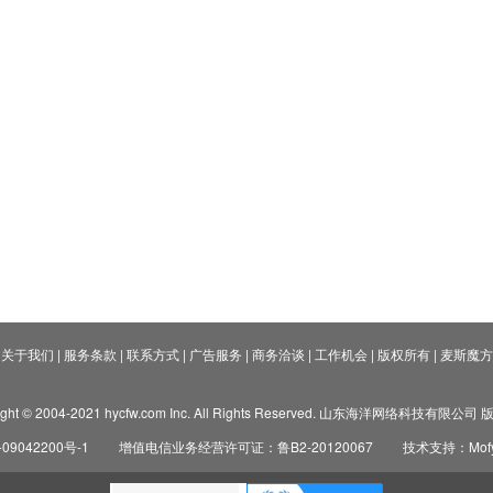
关于我们
|
服务条款
|
联系方式
|
广告服务
|
商务洽谈
|
工作机会
|
版权所有
|
麦斯魔方
ight © 2004-2021 hycfw.com Inc. All Rights Reserved. 山东海洋网络科技有限公
09042200号-1
增值电信业务经营许可证：鲁B2-20120067
技术支持：Mofyi