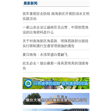
最新新闻
筑牢暑期安全防线 南海新区开展防溺水文明
实践活动
一家山东企业让越南官员点赞，中国智慧渔
业的出海密码是什么
关于对南海新区海晏路、明珠西路部分路段
实行限制通行交通管理措施的通告
夏日南海：水清草盛白鹭翩飞
此生必去！烟台藏着一座风景绝美的顶级海
岛