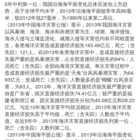
5年中列第一位；我国沿海海平面变化总体呈波动上升趋
势，高于全球平均水平，2013年沿海海平面较常年高95毫
米，较2012年低27毫米，为1980年以来第二高位。
《2013年中国海洋灾害公报》显示，2013年我国海洋灾害
以风暴潮、海浪、海冰和赤潮灾害为主，绿潮、海岸侵蚀、
海水入侵与土壤盐渍化、咸潮入侵等灾害也均有不同程度发
生，各类海洋灾害造成直接经济损失163.48亿元，死亡（含
失踪）121人。在2013年各类海洋灾害中，造成直接经济损
失最严重的是风暴潮灾害，占全部直接经济损失的94%；人
员死亡（含失踪）全部由海浪灾害造成。单次灾害过程中，
造成直接经济损失最严重的是“天兔”台风风暴潮灾害，为64.
93亿元；造成死亡（含失踪）人数最多的是“蝴蝶”台风浪灾
害，为63人。2013年，海洋灾害直接经济损失最严重的省
份是广东省，因灾直接经济损失74.41亿元；较严重的是福
建省和浙江省，因灾直接经济损失分别为45.08亿元和28.23
亿元。与近10年海洋灾害平均状况相比，2013年海洋灾害
直接经济损失高于平均值，死亡（含失踪）人数低于平均
值。在近5年中，2013年海洋灾害直接经济损失列第一位，
死亡（含失踪）人数列第二位。
《2013年中国海平面公报》显示，2013年沿海海平面变化