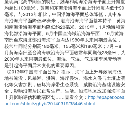
呈现南北高中间低的特征，渤海和南海沿海海平面上升幅度
均超过100毫米，黄海和东海沿海海平面上升幅度均低于90
毫米。与2012年相比，中国沿海海平面总体降低，其中东
海沿海海平面降低45毫米，渤海沿海海平面基本持平，黄海
和南海沿海海平面均降低约20毫米。2013年，1月渤海和黄
海北部沿海海平面、5月中国全海域沿海海平面、10月黄海
南部至东海北部沿海海平面均达1980年以来同期最高位，
较常年同期分别高180毫米、155毫米和180毫米；7月～8
月黄海南部至台湾海峡沿海海平面较常年同期低28毫米，为
2000年以来同期最低位。海温、气温、气压和季风变动等
是引起海平面异常变化的重要原因。
《2013年中国海平面公报》提示，海平面上升导致滨海低
地被淹没，风暴潮、洪涝、海岸侵蚀、海水入侵与土壤盐渍
化等灾害加剧，破坏海岸带生态系统，威胁沿海基础设施安
全，影响沿海居民正常生产、生活。沿海地区应加强海平面
上升影响评估和脆弱区划……查看全文：
http://epaper.ocea
nol.com/shtml/zghyb/20140319/38446.shtml