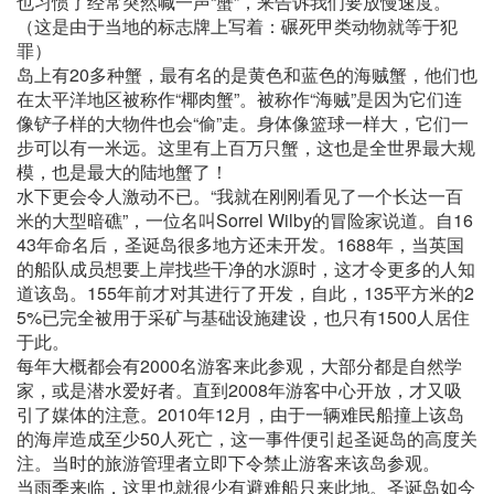
也习惯了经常突然喊一声“蟹”，来告诉我们要放慢速度。
（这是由于当地的标志牌上写着：碾死甲类动物就等于犯
罪）
岛上有20多种蟹，最有名的是黄色和蓝色的海贼蟹，他们也
在太平洋地区被称作“椰肉蟹”。被称作“海贼”是因为它们连
像铲子样的大物件也会“偷”走。身体像篮球一样大，它们一
步可以有一米远。这里有上百万只蟹，这也是全世界最大规
模，也是最大的陆地蟹了！
水下更会令人激动不已。“我就在刚刚看见了一个长达一百
米的大型暗礁”，一位名叫Sorrel Wilby的冒险家说道。自16
43年命名后，圣诞岛很多地方还未开发。1688年，当英国
的船队成员想要上岸找些干净的水源时，这才令更多的人知
道该岛。155年前才对其进行了开发，自此，135平方米的2
5%已完全被用于采矿与基础设施建设，也只有1500人居住
于此。
每年大概都会有2000名游客来此参观，大部分都是自然学
家，或是潜水爱好者。直到2008年游客中心开放，才又吸
引了媒体的注意。2010年12月，由于一辆难民船撞上该岛
的海岸造成至少50人死亡，这一事件便引起圣诞岛的高度关
注。当时的旅游管理者立即下令禁止游客来该岛参观。
当雨季来临，这里也就很少有避难船只来此地。圣诞岛如今