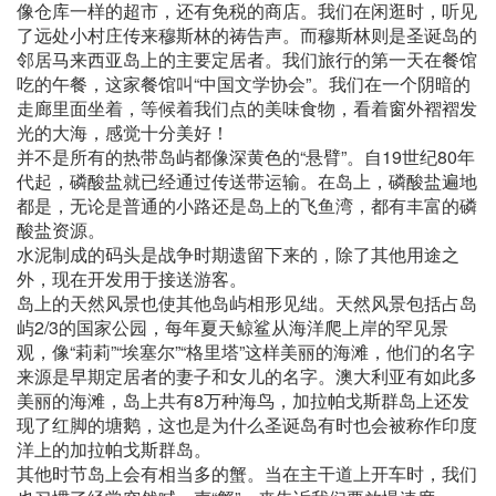
像仓库一样的超市，还有免税的商店。我们在闲逛时，听见
了远处小村庄传来穆斯林的祷告声。而穆斯林则是圣诞岛的
邻居马来西亚岛上的主要定居者。我们旅行的第一天在餐馆
吃的午餐，这家餐馆叫“中国文学协会”。我们在一个阴暗的
走廊里面坐着，等候着我们点的美味食物，看着窗外褶褶发
光的大海，感觉十分美好！
并不是所有的热带岛屿都像深黄色的“悬臂”。自19世纪80年
代起，磷酸盐就已经通过传送带运输。在岛上，磷酸盐遍地
都是，无论是普通的小路还是岛上的飞鱼湾，都有丰富的磷
酸盐资源。
水泥制成的码头是战争时期遗留下来的，除了其他用途之
外，现在开发用于接送游客。
岛上的天然风景也使其他岛屿相形见绌。天然风景包括占岛
屿2/3的国家公园，每年夏天鲸鲨从海洋爬上岸的罕见景
观，像“莉莉”“埃塞尔”“格里塔”这样美丽的海滩，他们的名字
来源是早期定居者的妻子和女儿的名字。澳大利亚有如此多
美丽的海滩，岛上共有8万种海鸟，加拉帕戈斯群岛上还发
现了红脚的塘鹅，这也是为什么圣诞岛有时也会被称作印度
洋上的加拉帕戈斯群岛。
其他时节岛上会有相当多的蟹。当在主干道上开车时，我们