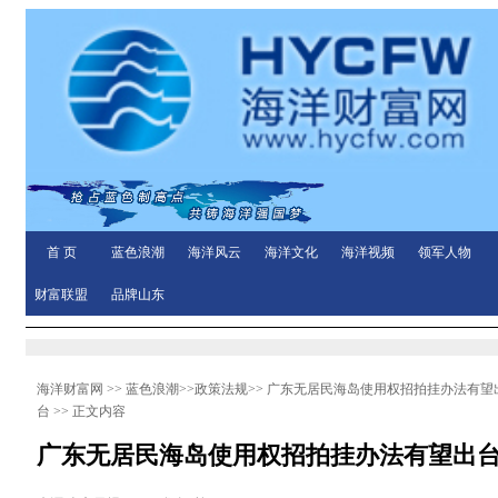
首 页
蓝色浪潮
海洋风云
海洋文化
海洋视频
领军人物
财富联盟
品牌山东
海洋财富网
>>
蓝色浪潮
>>
政策法规
>>
广东无居民海岛使用权招拍挂办法有望
台
>> 正文内容
广东无居民海岛使用权招拍挂办法有望出