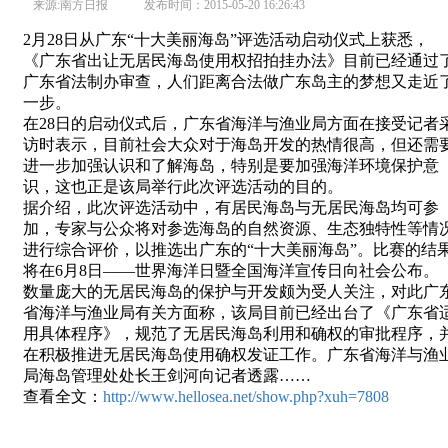
来源:南方日报 发布时间：2015-05-20 16:26:43
2月28日从广东“十大美丽海岛”评选活动启动仪式上获悉，
《广东省出让无居民海岛使用权招拍挂办法》目前已经通过
广东省法制办审查，人们距离合法做广东岛主的梦想又走近
一步。
在28日的启动仪式后，广东省海洋与渔业局方面在接受记者
访时表示，目前社会大众对于海岛开发的热情很高，但还需
进一步加强认识和了解海岛，特别是要加强海洋环境保护意
识，这也正是该局举行此次评选活动的目的。
据介绍，此次评选活动中，有居民海岛与无居民海岛均可参
加，专家与公众将对参选海岛的自然资源、生态独特性等情
进行综合评价，以推选出广东的“十大美丽海岛”。比赛的结
将在6月8日——世界海洋日暨全国海洋宣传日向社会公布。
数量庞大的无居民海岛的保护与开发颇为受人关注，对此广
省海洋与渔业局有关方面称，该局目前已经出台了《广东省
用具体程序》，规范了无居民海岛利用和确权的审批程序，
在积极推进无居民海岛使用确权发证工作。广东省海洋与渔
局海岛管理处处长王剑河向记者透露……
查看全文：
http://www.hellosea.net/show.php?xuh=7808