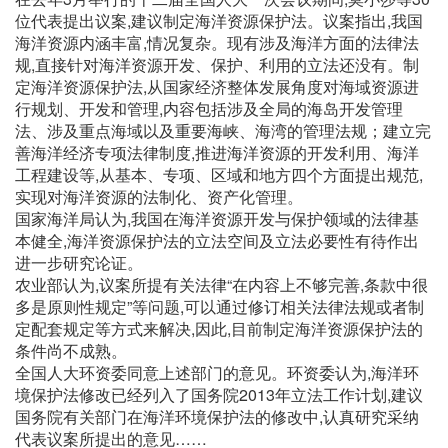
位代表提出议案,建议制定海洋资源保护法。议案指出,我国
海洋资源内涵丰富,情况复杂。现有涉及海洋方面的法律法
规,直接针对海洋资源开发、保护、利用的立法还没有。制
定海洋资源保护法,从国家经济整体发展角度对海域资源进
行规划、开发和管理,内容包括涉及全局的海岛开发管理
法、涉及重点海域以及重要海峡、海湾的管理法规；建立完
善海洋经济专项法律制度,推进海洋资源的开发利用、海洋
工程建设等,从基本、专项、区域和地方四个方面提出规范,
实现对海洋资源的法制化、资产化管理。
国家海洋局认为,我国在海洋资源开发与保护领域的法律基
本健全,海洋资源保护法的立法空间及立法必要性有待作出
进一步研究论证。
农业部认为,议案所提有关法律“在内容上不够完善,条款中很
多是原则性规定”等问题,可以通过修订相关法律法规或者制
定配套规定等方式来解决,因此,目前制定海洋资源保护法的
条件尚不成熟。
全国人大环资委同意上述部门的意见。环资委认为,海洋环
境保护法修改已经列入了国务院2013年立法工作计划,建议
国务院有关部门在海洋环境保护法的修改中,认真研究采纳
代表议案所提出的意见……