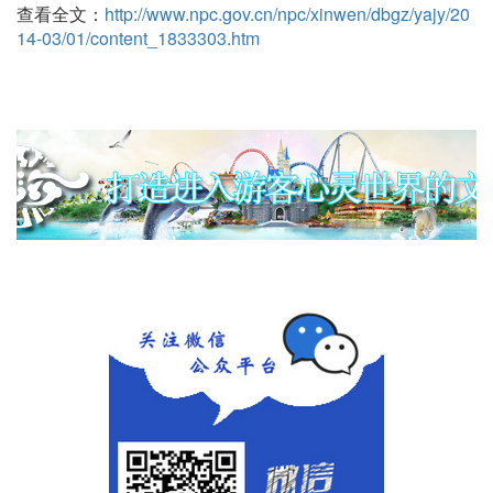
查看全文：
http://www.npc.gov.cn/npc/xinwen/dbgz/yajy/20
14-03/01/content_1833303.htm