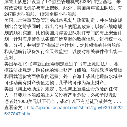
岸警卫队总部设置了1个航空管理机构和26个航空基地，来
有效管理飞机参与海上搜救。此外，美国海岸警卫队还拥有
247艘大型船舶、1850余艘小型船舶。
美国非常注重应急管理的战略规划与政策制定，并在战略规
划出台之前或同时，就出台相应的配套政策，以保证战略规
划的顺利实施。比如美国海岸警卫队制订专门的海上安全计
划，针对海岸警备队各部门所掌握的数据信息，进行统一收
集、分析，并制定了“海域监控计划”，对其领海的任何船舶
和其他航行设备实行全天候监控，以便对相关事件作出统一
应对。
美国早在1912年就由国会制定通过了《海上救助法》。根
据该法律规定，除传统的海上财产（船舶、船舶载运的货物
和因载运货物而收取的运费）外，在海上或其他通航水域中
可移动而有财产价值之物，几乎均可作为海上财产。
美国《海上救助法》规定，发现海上遭遇生命危险的任何
人，只要对本船或船上人员没有严重危险，必须予以救助，
违者处1000美元以下罚金，或2年以下有期徒刑或并之……
查看全文：
http://epaper.oceanol.com/shtml/zghyb/2014022
5/37847.shtml