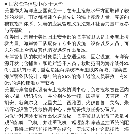
■ 国家海洋信息中心 于保华
美国作为海洋发达国家之一，在海上搜救水平方面取得了较
好的发展。而这都是建立在其先进的海上搜救力量、完善的
搜救指挥体系、完善的应急管理政策法规和社会力量广泛参
与等基础上。
在美国，隶属于美国国土安全部的海岸警卫队是主要海上搜
救力量。海岸警卫队配备了专业的设施、设备以及人员，可
以对海上险情及其他情况迅速作出反应。
海岸警备队的救助对象是海上交通运输、固定设施、海洋资
源开发（含捕鱼）和近岸游乐人员，救助范围为海岸线外20
0海里以内海域，重点是距海岸线25海里以内海域。据美国
海岸警备队统计，每年约有85%的海上遇险人员获救，有8
0%的遇险船舶财产获救。
美国海岸警备队设有海上搜救协调中心，负责搜救责任区内
的协调、组织搜救，并分别在波士顿、诺福克、迈阿密、圣
胡安、新奥尔良、克里夫兰、西雅图、火奴鲁鲁、关岛、朱
诺等地设置了搜救协调中心，并配备搜救任务协调员。
为保证对遇险报警作出快速反应，海岸警卫队配备了数量可
观的船艇、飞机，并注重飞机、巡逻船和岸基监控系统的配
合，将海上巡航和搜救有效结合，实现立体化巡航搜救。海