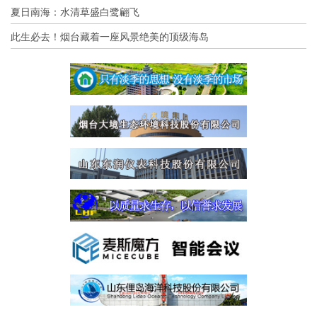
夏日南海：水清草盛白鹭翩飞
此生必去！烟台藏着一座风景绝美的顶级海岛