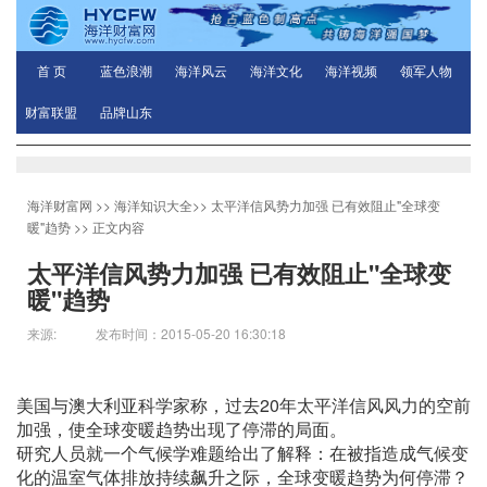
首 页
蓝色浪潮
海洋风云
海洋文化
海洋视频
领军人物
财富联盟
品牌山东
海洋财富网
>>
海洋知识大全
>>
太平洋信风势力加强 已有效阻止"全球变
暖"趋势
>> 正文内容
太平洋信风势力加强 已有效阻止"全球变
暖"趋势
来源: 发布时间：2015-05-20 16:30:18
美国与澳大利亚科学家称，过去20年太平洋信风风力的空前
加强，使全球变暖趋势出现了停滞的局面。
研究人员就一个气候学难题给出了解释：在被指造成气候变
化的温室气体排放持续飙升之际，全球变暖趋势为何停滞？