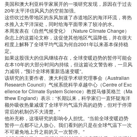
美国和澳大利亚科学家展开的一项研究发现，原因在于过去
20年太平洋信风风力的空前加强。
这些吹过热带地区的东风加速了赤道地区的海洋环流，将热
水推入太平洋深处，同时给海平面带来了较冷的水。
本周发表在《自然气候变化》（Nature Climate Change）
杂志上的这篇论文称，这促使其他地区气温降低，并在很大
程度上解释了全球平均气温为何自2001年以来基本保持稳
定。
如果这股强大的信风继续存在，全球变暖趋势的暂停可能会
在本10年的大部分时间内持续，但这篇论文警告称，一旦风
力减弱，“预计全球将重新迅速变暖”。
该研究的主要作者、澳大利亚学术研究理事会（Australian
Research Council）气候系统科学卓越中心（Centre of Exc
ellence for Climate System Science）教授马修英格兰（Ma
tthew England）表示：“长期以来，科学家们一直怀疑海洋
额外吸收热量减缓了全球平均气温升高的趋势，但对于停滞
背后的机制仍不大清楚。”
他补充称，这项研究的影响令人担忧。“当前全球变暖趋势
暂停一点都不让人放心。我们看到的只是在全球气温下一次
不可避免地上升之前的又一次暂停。”