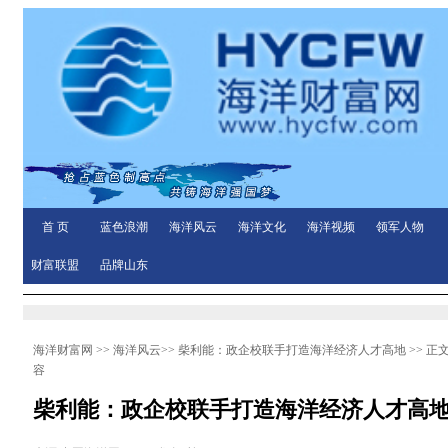
首 页
蓝色浪潮
海洋风云
海洋文化
海洋视频
领军人物
财富联盟
品牌山东
海洋财富网
>>
海洋风云
>>
柴利能：政企校联手打造海洋经济人才高地
>> 正
容
柴利能：政企校联手打造海洋经济人才高