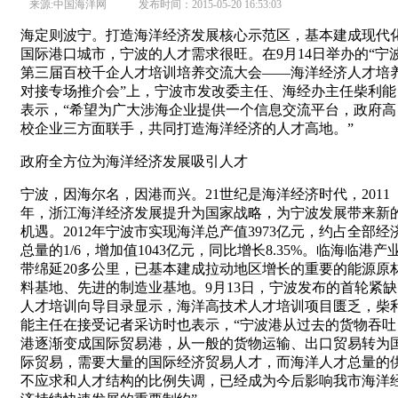
来源:中国海洋网 发布时间：2015-05-20 16:53:03
海定则波宁。打造海洋经济发展核心示范区，基本建成现代
国际港口城市，宁波的人才需求很旺。在9月14日举办的“宁
第三届百校千企人才培训培养交流大会——海洋经济人才培
对接专场推介会”上，宁波市发改委主任、海经办主任柴利能
表示，“希望为广大涉海企业提供一个信息交流平台，政府高
校企业三方面联手，共同打造海洋经济的人才高地。”
政府全方位为海洋经济发展吸引人才
宁波，因海尔名，因港而兴。21世纪是海洋经济时代，2011
年，浙江海洋经济发展提升为国家战略，为宁波发展带来新
机遇。2012年宁波市实现海洋总产值3973亿元，约占全部经
总量的1/6，增加值1043亿元，同比增长8.35%。临海临港产
带绵延20多公里，已基本建成拉动地区增长的重要的能源原
料基地、先进的制造业基地。9月13日，宁波发布的首轮紧缺
人才培训向导目录显示，海洋高技术人才培训项目匮乏，柴
能主任在接受记者采访时也表示，“宁波港从过去的货物吞吐
港逐渐变成国际贸易港，从一般的货物运输、出口贸易转为
际贸易，需要大量的国际经济贸易人才，而海洋人才总量的
不应求和人才结构的比例失调，已经成为今后影响我市海洋