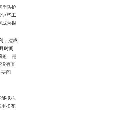
河岸防护
设这些工
河成为很
利，建成
月时间
问题，是
还没有其
主要问
能够抵抗
采用松花