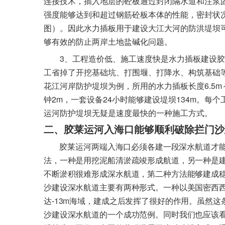
连接技术，插入地层的砼板通过封闭隔水道和注浆
强度能够达到和超过钢筋砼板本体的性能，密封状
图）。因此水力插板用于建设大江大河的防洪堤坝可
够有效的防止两岸土地盐碱化问题。
3
、工程造价低、施工速度快是水力插板建设胶
工省掉了开挖基础坑、打围堰、打降水、构筑基础
6.5m
花江河岸防护堤坝为例，所用的水力插板长度
2m
24
134m
钟
，一套设备
小时能够建设堤坝
。每个
运河防护堤坝无疑是速度最快的一种施工方式。
二、胶莱运河入海口能够顺利破除拦门沙
胶莱运河两端入海口必须各建一段深水航道才
法，一种是用挖泥船清淤疏竣形成航道，另一种是
不断淤积很难形成深水航道，第二种方法能够建成
沙建设深水航道主要有两种形式。一种以美国密西
-13m
达
海域，建成之后发挥了很好的作用。虽然这
沙建设深水航道的一个成功范例。同时我们也应该