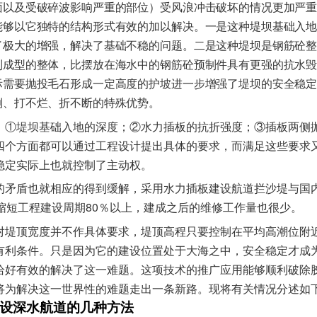
面以及受破碎波影响严重的部位）受风浪冲击破坏的情况更加严
能够以它独特的结构形式有效的加以解决。一是这种堤坝基础入
了极大的增强，解决了基础不稳的问题。二是这种堤坝是钢筋砼
制成型的整体，比摆放在海水中的钢筋砼预制件具有更强的抗水
际需要抛投毛石形成一定高度的护坡进一步增强了堤坝的安全稳
倒、打不烂、折不断的特殊优势。
：①堤坝基础入地的深度；②水力插板的抗折强度；③插板两侧
四个方面都可以通过工程设计提出具体的要求，而满足这些要求
稳定实际上也就控制了主动权。
的矛盾也就相应的得到缓解，采用水力插板建设航道拦沙堤与国
80
缩短工程建设周期
％以上，建成之后的维修工作量也很少。
对堤顶宽度并不作具体要求，堤顶高程只要控制在平均高潮位附
有利条件。只是因为它的建设位置处于大海之中，安全稳定才成
恰好有效的解决了这一难题。这项技术的推广应用能够顺利破除
将为解决这一世界性的难题走出一条新路。现将有关情况分述如
设深水航道的几种方法