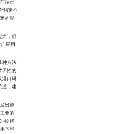
堤前端已
全稳定不
一定的影
能力，但
推广应用
几种方法
世界性的
设港口码
航道，建
发出施
。主要的
流冲刷掏
作用下容