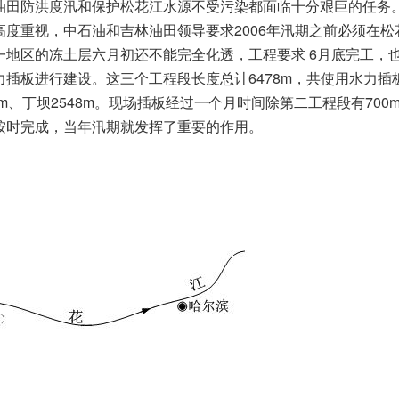
油田防洪度汛和保护松花江水源不受污染都面临十分艰巨的任务
2006
高度重视，中石油和吉林油田领导要求
年汛期之前必须在松
6
一地区的冻土层六月初还不能完全化透，工程要求
月底完工，
6478m
力插板进行建设。这三个工程段长度总计
，共使用水力插
m
2548m
700
、丁坝
。现场插板经过一个月时间除第二工程段有
按时完成，当年汛期就发挥了重要的作用。
：