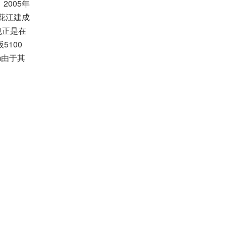
2005
。
年
花江建成
也正是在
5100
板
m
由于其