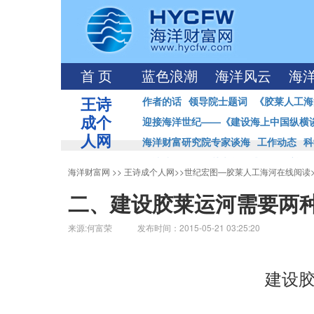
首 页
蓝色浪潮
海洋风云
海
王诗
作者的话
领导院士题词
《胶莱人工海
成个
迎接海洋世纪——《建设海上中国纵横
人网
海洋财富研究院专家谈海
工作动态
科
王诗成海洋强国丛书首发式
海洋访谈
海洋财富网
>>
王诗成个人网
>>
世纪宏图—胶莱人工海河在线阅读
二、建设胶莱运河需要两
来源:何富荣 发布时间：2015-05-21 03:25:20
建设