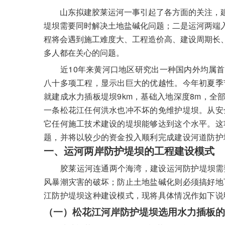
山东拟建胶莱运河一事引起了各方面的关注，
堤坝需要同时解决土地盐碱化问题；二是运河两端
程将会遇到施工难度大、工程造价高、建设周期长
多人都在关心的问题。
10
近
年来黄河口地区研究出一种国内外均属首
八十多项工程，显示出巨大的优越性。今年初夏季
9km
8m
就建成水力插板堤坝
，基础入地深度
，全部
一条松花江任何洪水也冲不坏的免维护堤坝。从安
它任何施工技术建设的堤坝能够达到这个水平。这
题，并将以较少的资金投入顺利完成建设河道防护
一、运河两岸防护堤坝的工程建设模式
胶莱运河连通两个海湾，建设运河防护堤坝需
风暴潮灾害的破坏；防止土地盐碱化则必须搞好地
江防护堤坝这种建设模式，现将具体情况作如下说
（一）
松花江河岸防护堤坝选用水力插板的