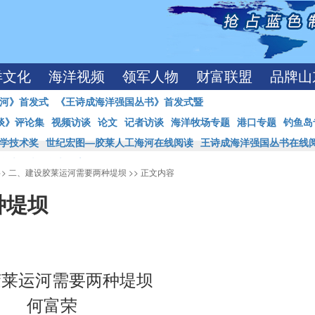
洋文化
海洋视频
领军人物
财富联盟
品牌山
河》首发式
《王诗成海洋强国丛书》首发式暨
谈》评论集
视频访谈
论文
记者访谈
海洋牧场专题
港口专题
钓鱼岛
学技术奖
世纪宏图—胶莱人工海河在线阅读
王诗成海洋强国丛书在线
学术论文
学术报告
>>
二、建设胶莱运河需要两种堤坝
>> 正文内容
种堤坝
胶莱运河需要两种堤坝
何富荣