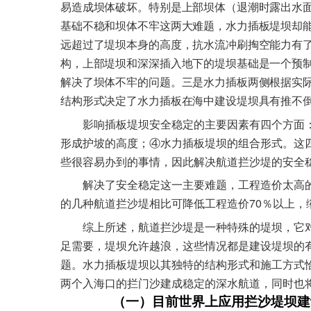
易造成坝体破坏。特别是上部坝体（退潮时露出水
基础不稳和坝体不牢这两大难题，水力插板堤坝却
远超过了堤坝本身的高度，抗水流冲刷掏空能力有
构，上部堤坝和深深插入地下的堤坝基础是一个预
解决了坝体不牢的问题。三是水力插板两侧根据实
结构形式决定了水力插板在海中建设堤坝具有推不
影响插板堤坝安全稳定的主要因素有四个方面
形成护坡的高度；④水力插板堤坝的组合形式。这
些很容易办到的事情，因此解决航道拦沙堤的安全
解决了安全稳定这一主要难题，工程造价太高
70
的几种航道拦沙堤相比可降低工程造价
％以上，
综上所述，航道拦沙堤是一种特殊的堤坝，它
足需要，堤坝允许越浪，这些情况都是建设堤坝的
题。水力插板堤坝以其独特的结构形式和施工方式
两个入海口的拦门沙建成稳定的深水航道，同时也
（一）目前世界上应用拦沙堤坝建