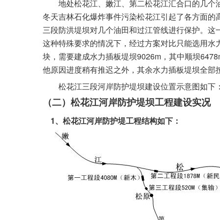
地处松花江、嫩江、第二松花江汇合口的几个
冬天吉林石化爆炸事件污染松花江引起了各方面的
三段防洪堤坝对几个油田和过江管线进行保护。这
这种特殊要求的情况下，经过方案对比只能选用水
9026m
6478
块，需要建成水力插板堤坝
，其中顺坝
他原因进度稍有推迟之外，其余水力插板堤坝全部
松花江三段河岸防护堤坝建设位置示意图如下
（二）松花江河岸防护堤坝工程建设实况
1
、松花江河岸防护堤工程结构如下：