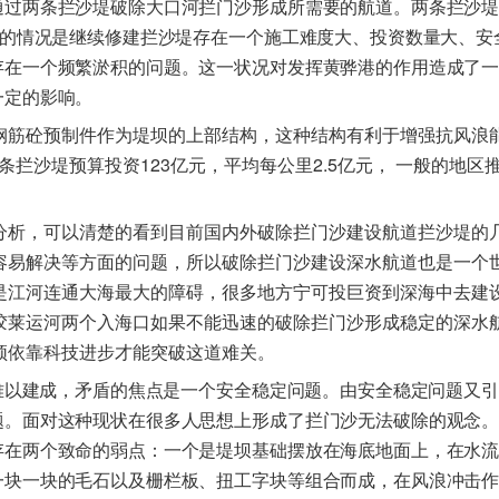
通过两条拦沙堤破除大口河拦门沙形成所需要的航道。两条拦沙
的情况是继续修建拦沙堤存在一个施工难度大、投资数量大、安
存在一个频繁淤积的问题。这一状况对发挥黄骅港的作用造成了
一定的影响。
钢筋砼预制件作为堤坝的上部结构，这种结构有利于增强抗风浪
123
2.5
条拦沙堤预算投资
亿元，平均每公里
亿元，
一般的地区
分析，可以清楚的看到目前国内外破除拦门沙建设航道拦沙堤的
容易解决等方面的问题，所以破除拦门沙建设深水航道也是一个
是江河连通大海最大的障碍，很多地方宁可投巨资到深海中去建
胶莱运河两个入海口如果不能迅速的破除拦门沙形成稳定的深水
须依靠科技进步才能突破这道难关。
难以建成，矛盾的焦点是一个安全稳定问题。由安全稳定问题又引
题。面对这种现状在很多人思想上形成了拦门沙无法破除的观念
存在两个致命的弱点：一个是堤坝基础摆放在海底地面上，在水
一块一块的毛石以及栅栏板、扭工字块等组合而成，在风浪冲击