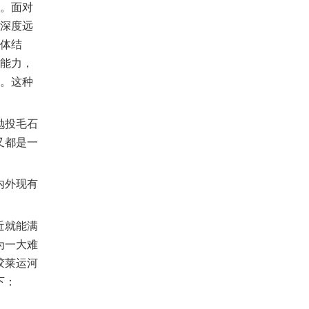
重。面对
地深度远
整体结
毁能力，
定。这种
抛投毛石
又都是一
内外现有
近就能满
为一大难
胶莱运河
下：