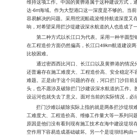
维持这项工作。中国的黄骅港属于这种建设方式，
-6m
达
海域。作为大型港口这一深度是不够的。当前
容易解决的问题。采用挖泥船疏浚维持航道深度又
响，对希望采用拦沙堤建设深水航道的人也造成了
第二种方式以长江口为代表。采用一种半圆型
49km
在工程造价方面仍然偏高，长江口
航道建设两
比较困难。
通过密西西比河口、长江口以及黄骅港的情况
还普遍存在施工难度大、工程造价高、安全稳定不
难题。正是由于这个问题的存在，河口拦门沙目前
头，也不愿涉及破除拦门沙建设深水航道的工作。
设运河也就失去了意义。面对当前的实际情况，必
拦门沙难以破除实际上指的就是两条拦沙堤坝
工难度大、工程造价高、维修工作量大等一系列问
原因是他们没有看到现有施工技术在海中建设堤坝
空作用下容易造成基础破坏。另一个是堤坝结构由