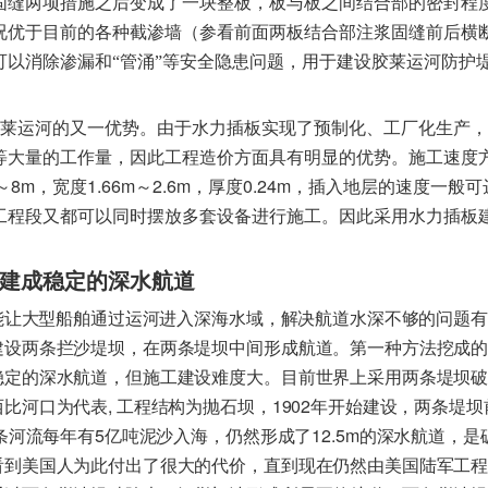
固缝两项措施之后变成了一块整板，板与板之间结合部的密封程
况优于目前的各种截渗墙（参看前面两板结合部注浆固缝前后横
以消除渗漏和“管涌”等安全隐患问题，用于建设胶莱运河防护
莱运河的又一优势。由于水力插板实现了预制化、工厂化生产，
等大量的工作量，因此工程造价方面具有明显的优势。施工速度
8m
1.66m
2.6m
0.24m
～
，宽度
～
，厚度
，插入地层的速度一般可
工程段又都可以同时摆放多套设备进行施工。因此采用水力插板
建成稳定的深水航道
能让大型船舶通过运河进入深海水域，解决航道水深不够的问题有
建设两条拦沙堤坝，在两条堤坝中间形成航道。第一种方法挖成
稳定的深水航道，但施工建设难度大。目前世界上采用两条堤坝
,
1902
西比河口为代表
工程结构为抛石坝，
年开始建设，两条堤坝
5
12.5m
条河流每年有
亿吨泥沙入海，仍然形成了
的深水航道，是
看到美国人为此付出了很大的代价，直到现在仍然由美国陆军工