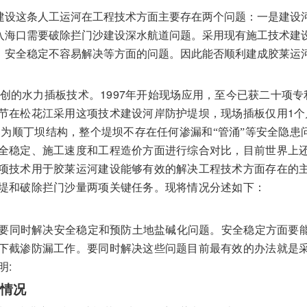
建设这条人工运河在工程技术方面主要存在两个问题：一是建设
入海口需要破除拦门沙建设深水航道问题。采用现有施工技术建
、安全稳定不容易解决等方面的问题。因此能否顺利建成胶莱运
1997
创的水力插板技术。
年开始现场应用，至今已获二十项专
1
节在松花江采用这项技术建设河岸防护堤坝，现场插板仅用
个
为顺丁坝结构，整个堤坝不存在任何渗漏和“管涌”等安全隐患
全稳定、施工速度和工程造价方面进行综合对比，目前世界上
项技术用于胶莱运河建设能够有效的解决工程技术方面存在的
堤和破除拦门沙量两项关键任务。现将情况分述如下：
要同时解决安全稳定和预防土地盐碱化问题。安全稳定方面要
下截渗防漏工作。要同时解决这些问题目前最有效的办法就是
:
明
情况