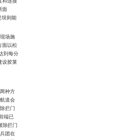
度和连接
断面
堤坝则能
现场施
方面以松
达到每分
建设胶莱
两种方
的航道会
破除拦门
前端已
破除拦门
程兵团在