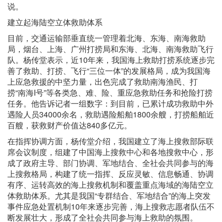
说。
建立起海陆空立体救助体系
目前，交通运输部垂直统一管理着北海、东海、南海救助
局，烟台、上海、广州打捞局和东海、北海、南海救助飞行
队。杨传堂表示，近10年来，我国海上救助打捞系统逐步完
善了救助、打捞、飞行“三位一体”的发展格局，成为我国海
上应急救援的中坚力量，出色完成了救助南海渔民、打
捞“南海I号”等各类急、难、险、重应急救助任务和抢险打捞
任务。他告诉记者一组数字：到目前，已累计成功救助中外
遇险人员34000余名，救助遇险船舶1800余艘，打捞船舶近
百艘，获救财产价值达840多亿元。
在指挥协调方面，杨传堂介绍，我国建立了海上搜救部际联
席会议制度，组建了中国海上搜救中心和各地搜救中心，形
成了政府主导、部门协调、军地结合、全社会共同参与的海
上搜救格局，构建了统一指挥、反应灵敏、信息畅通、协调
有序、运转高效的海上搜救机制和覆盖重点海域的海陆空立
体救助体系。尤其是我国“专群结合、军地结合”的海上突发
事件应急处置机制10年来逐步完善，海上搜救志愿者队伍不
断发展壮大，形成了全社会共同参与海上救助的氛围。