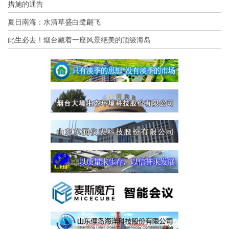
措施的通告
夏日南海：水清草盛白鹭翩飞
此生必去！烟台藏着一座风景绝美的顶级海岛