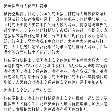
安全保障能力仍滞后需求
杨传堂坦言，目前，我国的海上救助打捞能力建设仍然落后
于经济社会快速发展的需求。具体体现在：救助手段单一，
应对海上重特大突发事件的能力较为薄弱。特别是与世界先
进水平相比，专业救助打捞队伍素质还有待进一步提高，应
急救援装备设施总量不足、分布不均和现代化手段缺乏等问
题比较突出，恶劣海况下生命救助、大深度大吨位沉船打
捞、大面积溢油清除及化学品污染应急处置能力薄弱，在深
潜水等方面的技术差距还比较大。
杨传堂分析指出，我国海上安全保障仍面临着巨大压力。我
国是拥有约473万平方公里海域和1．8万公里大陆海岸线的
海洋大国，海上交通运输、海洋渔业、海洋资源开发、沿海
旅游等用海活动十分频繁，海上出行和海上作业量持续快速
增长，人民群众对海上交通运输安全保障的需求更加迫切。
为海上安全筑起坚固的防线
杨传堂指出，海上救助打捞是海上安全的最后一道防线，要
把保障人民群众生命财产安全作为最高价值追求，加强应急
救助，发展抢险打捞，为建设海洋强国保驾护航。