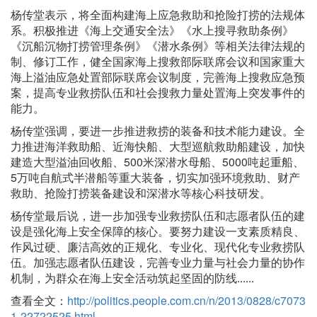
杨传堂表示，将全面构建海上应急救助和抢险打捞的法规体
系。积极推进《海上交通安全法》《水上搜寻救助条例》
《沉船沉物打捞管理条例》《潜水条例》等相关法律法规的
制、修订工作，健全国家海上搜救部际联席会议和国家重大
海上溢油应急处置部际联席会议制度，完善海上搜救应急预
案，提高专业救捞队伍和社会搜救力量处置海上突发事件的
能力。
杨传堂强调，要进一步推进救捞的装备和技术能力建设。全
力推进海洋救助船、近海快船、大型巡航救助船建设，加快
建造大型溢油回收船、500米深潜水母船、5000吨起重船、
5万吨自航式半潜船等重大装备，切实加强环境救助、财产
救助、抢险打捞装备建设和深潜水等核心科技研发。
杨传堂最后说，进一步加强专业救捞队伍和志愿者队伍的建
设是强化海上安全保障的核心。要努力建设一支素质精良、
作风过硬、廉洁高效的正规化、专业化、现代化专业救捞队
伍。加强志愿者队伍建设，完善专业力量与社会力量的协作
机制，为群众在海上安全活动筑起坚固的防线......
查看全文：
http://politics.people.com.cn/n/2013/0828/c7073
1-22722525.html